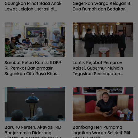
Gaungkan Minat Baca Anak
Gegerkan Warga Kelayan B,
Lewat Jelajah Literasi di
Dua Rumah dan Bedakan
Taman Jahri Saleh
Terbakar
Sambut Ketua Komisi II DPR
Lantik Pejabat Pemprov
RI, Pemkot Banjarmasin
Kalsel, Gubernur Muhidin
Suguhkan Cita Rasa Khas
Tegaskan Penempatan
Banjar
Berbasis Talenta
Baru 10 Persen, Aktivasi IKD
Bambang Heri Purnama
Banjarmasin Didorong
Ingatkan Warga Selektif Pilih