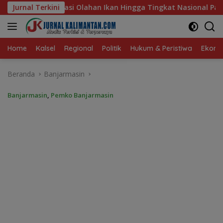
Langsung
an Hingga Tingkat Nasional Pada Lomba Masak Serba Ikan
Jurnal Terkini
ke
konten
Home
Kalsel
Regional
Politik
Hukum & Peristiwa
Ekonom
Beranda
Banjarmasin
Banjarmasin
,
Pemko Banjarmasin