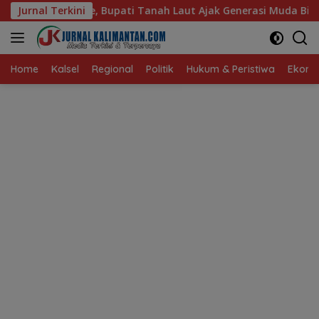
Langsung
 Tanah Laut Ajak Generasi Muda Bijak Bermedia Sosial
Jurnal Terkini
ke
konten
Home
Kalsel
Regional
Politik
Hukum & Peristiwa
Ekonom