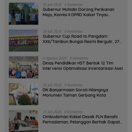
30 Juli 2026
0 Komentar
Gubernur Muhidin Dorong Perikanan
Maju, Komisi II DPRD Kalsel Tinjau
Kampung Gabus Haruan dan Gencarkan
GEMARIKAN
30 Juli 2026
0 Komentar
Gubernur Cup Road to Pangdam
XXII/Tambun Bungai Resmi Bergulir, 27
Tim Kalsel-Kalteng Berebut Gelar
6 Agustus 2026
0 Komentar
Dinas Pendidikan HST Bentuk 12 Tim
Intervensi Optimalisasi Inventarisasi Aset
30 Juli 2026
0 Komentar
DK Banjarmasin Soroti Hilangnya
Monumen Taman Gerbang Kota
31 Juli 2026
0 Komentar
Ombudsman Kalsel Desak PLN Benahi
Pemadaman, Pelanggan Berhak Dapat
Kompensasi