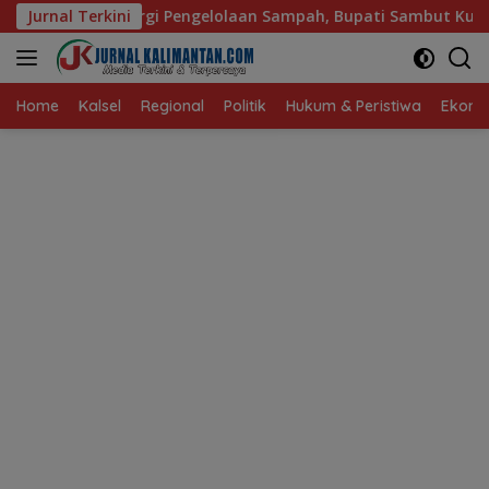
Langsung
Pengelolaan Sampah, Bupati Sambut Kunjungan Istri Menteri L
Jurnal Terkini
ke
konten
Home
Kalsel
Regional
Politik
Hukum & Peristiwa
Ekonom