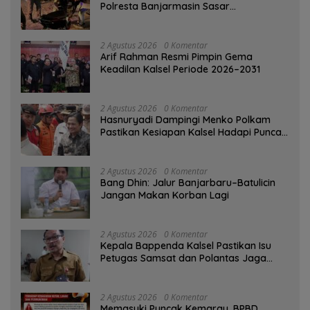
Polresta Banjarmasin Sasar
Pelanggaran dan Balap Liar
2 Agustus 2026
0 Komentar
Arif Rahman Resmi Pimpin Gema
Keadilan Kalsel Periode 2026–2031
2 Agustus 2026
0 Komentar
Hasnuryadi Dampingi Menko Polkam
Pastikan Kesiapan Kalsel Hadapi Puncak
Musim Kemarau
2 Agustus 2026
0 Komentar
Bang Dhin: Jalur Banjarbaru–Batulicin
Jangan Makan Korban Lagi
2 Agustus 2026
0 Komentar
Kepala Bappenda Kalsel Pastikan Isu
Petugas Samsat dan Polantas Jaga
SPBU Mulai 1 Agustus Adalah Hoaks
2 Agustus 2026
0 Komentar
Memasuki Puncak Kemarau, BPBD