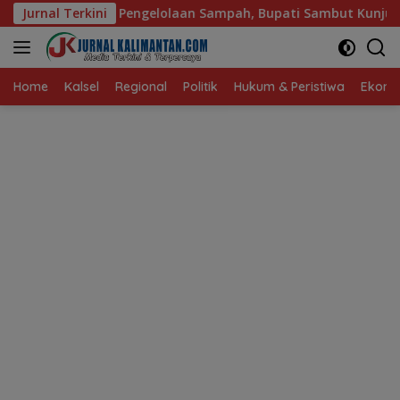
Langsung
olaan Sampah, Bupati Sambut Kunjungan Istri Menteri LH
Jurnal Terkini
ke
konten
Home
Kalsel
Regional
Politik
Hukum & Peristiwa
Ekonom