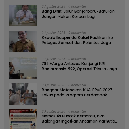
2 Agustus 2026
0 Komentar
Bang Dhin: Jalur Banjarbaru–Batulicin
Jangan Makan Korban Lagi
2 Agustus 2026
0 Komentar
Kepala Bappenda Kalsel Pastikan Isu
Petugas Samsat dan Polantas Jaga
SPBU Mulai 1 Agustus Adalah Hoaks
3 Agustus 2026
0 Komentar
785 Warga Antusias Kunjungi KRI
Banjarmasin-592, Operasi Trisula Jaya
Tinggalkan Kesan di Kotabaru
3 Agustus 2026
0 Komentar
‎Banggar Matangkan KUA-PPAS 2027,
Fokus pada Program Berdampak
2 Agustus 2026
0 Komentar
Memasuki Puncak Kemarau, BPBD
Balangan Ingatkan Ancaman Karhutla
dan Kebakaran Permukiman