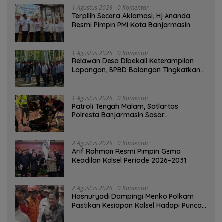
1 Agustus 2026
0 Komentar
‎Terpilih Secara Aklamasi, Hj Ananda
Resmi Pimpin PMI Kota Banjarmasin
1 Agustus 2026
0 Komentar
Relawan Desa Dibekali Keterampilan
Lapangan, BPBD Balangan Tingkatkan
Kesiapsiagaan Bencana
1 Agustus 2026
0 Komentar
Patroli Tengah Malam, Satlantas
Polresta Banjarmasin Sasar
Pelanggaran dan Balap Liar
2 Agustus 2026
0 Komentar
Arif Rahman Resmi Pimpin Gema
Keadilan Kalsel Periode 2026–2031
2 Agustus 2026
0 Komentar
Hasnuryadi Dampingi Menko Polkam
Pastikan Kesiapan Kalsel Hadapi Puncak
Musim Kemarau