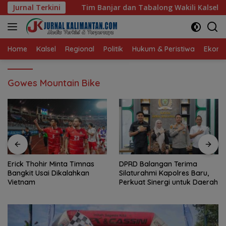
Langsung
Banjar dan Tabalong Wakili Kalsel ke Babak Semifinal Gubern
Jurnal Terkini
ke
konten
Home
Kalsel
Regional
Politik
Hukum & Peristiwa
Ekonom
Gowes Mountain Bike
Erick Thohir Minta Timnas
DPRD Balangan Terima
Bangkit Usai Dikalahkan
Silaturahmi Kapolres Baru,
Vietnam
Perkuat Sinergi untuk Daerah