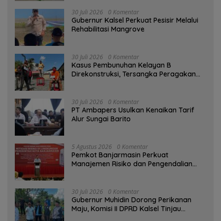
30 Juli 2026
0 Komentar
Gubernur Kalsel Perkuat Pesisir Melalui
Rehabilitasi Mangrove
30 Juli 2026
0 Komentar
Kasus Pembunuhan Kelayan B
Direkonstruksi, Tersangka Peragakan
Aksi Penyerangan dengan Arit
30 Juli 2026
0 Komentar
PT Ambapers Usulkan Kenaikan Tarif
Alur Sungai Barito
5 Agustus 2026
0 Komentar
Pemkot Banjarmasin Perkuat
Manajemen Risiko dan Pengendalian
Gratifikasi Cegah Korupsi
30 Juli 2026
0 Komentar
Gubernur Muhidin Dorong Perikanan
Maju, Komisi II DPRD Kalsel Tinjau
Kampung Gabus Haruan dan Gencarkan