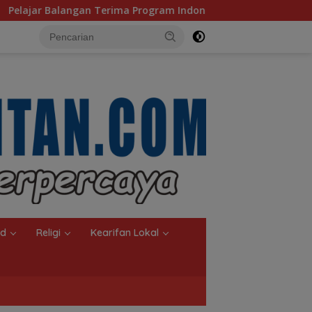
ima Program Indonesia Pintar, Rifqinizamy Apresiasi Komitme
nd
Religi
Kearifan Lokal