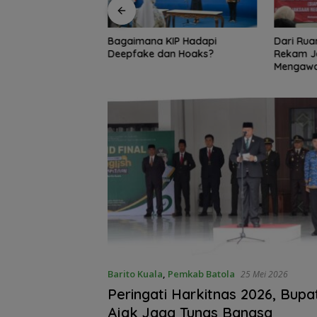
angan Perkuat
Bagaimana KIP Hadapi
Dari Rua
Pesantren, Program
Deepfake dan Hoaks?
Rekam J
ntri Sudah
Mengawal
51 Penerima
Barito Kuala
,
Pemkab Batola
25 Mei 2026
Peringati Harkitnas 2026, Bupa
Ajak Jaga Tunas Bangsa