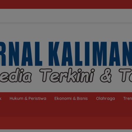
Pelajar Balangan Ter
k
Hukum & Peristiwa
Ekonomi & Bisnis
Olahraga
Tre