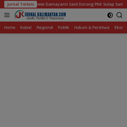
Langsung
ayanti Said Dorong PKK Sulap Sampah Jadi Sumber Penghasila
Jurnal Terkini
ke
konten
Home
Kalsel
Regional
Politik
Hukum & Peristiwa
Ekonom