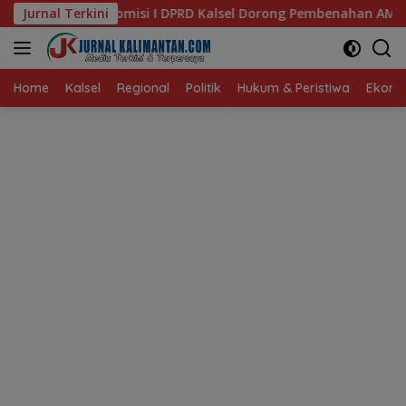
Langsung
DPRD Kalsel Dorong Pembenahan AMKS Hasanuddin
Jurnal Terkini
Ketua
ke
konten
Home
Kalsel
Regional
Politik
Hukum & Peristiwa
Ekonom