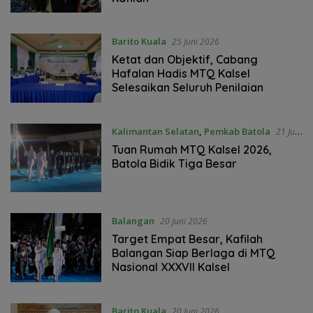
Barito Kuala
25 Juni 2026
Ketat dan Objektif, Cabang
Hafalan Hadis MTQ Kalsel
Selesaikan Seluruh Penilaian
Kalimantan Selatan
,
Pemkab Batola
21 Juni
2026
Tuan Rumah MTQ Kalsel 2026,
Batola Bidik Tiga Besar
Balangan
20 Juni 2026
Target Empat Besar, Kafilah
Balangan Siap Berlaga di MTQ
Nasional XXXVII Kalsel
Barito Kuala
20 Juni 2026