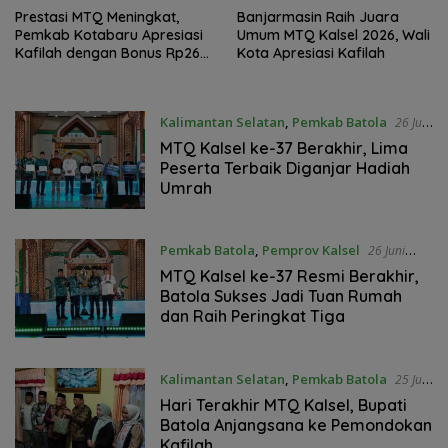
Prestasi MTQ Meningkat,
Banjarmasin Raih Juara
Pemkab Kotabaru Apresiasi
Umum MTQ Kalsel 2026, Wali
Kafilah dengan Bonus Rp265
Kota Apresiasi Kafilah
Juta
Kalimantan Selatan
,
Pemkab Batola
26 Juni
2026
MTQ Kalsel ke-37 Berakhir, Lima
Peserta Terbaik Diganjar Hadiah
Umrah
Pemkab Batola
,
Pemprov Kalsel
26 Juni
2026
MTQ Kalsel ke-37 Resmi Berakhir,
Batola Sukses Jadi Tuan Rumah
dan Raih Peringkat Tiga
Kalimantan Selatan
,
Pemkab Batola
25 Juni
2026
Hari Terakhir MTQ Kalsel, Bupati
Batola Anjangsana ke Pemondokan
Kafilah