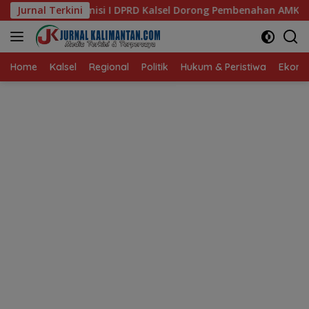
Langsung
 Kalsel Dorong Pembenahan AMKS Hasanuddin
Jurnal Terkini
Ketua TP
ke
konten
Home
Kalsel
Regional
Politik
Hukum & Peristiwa
Ekonom