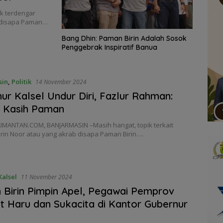
k terdengar
b disapa Paman…
Bang Dhin: Paman Birin Adalah Sosok
Penggebrak Inspiratif Banua
sin
,
Politik
14 November 2024
ur Kalsel Undur Diri, Fazlur Rahman:
a Kasih Paman
IMANTAN.COM, BANJARMASIN –Masih hangat, topik terkait
irin Noor atau yang akrab disapa Paman Birin….
alsel
11 November 2024
Birin Pimpin Apel, Pegawai Pemprov
 Haru dan Sukacita di Kantor Gubernur