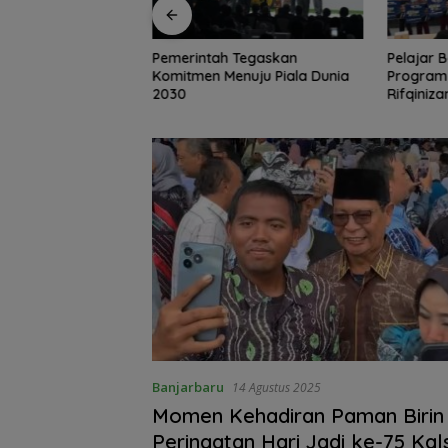
 Tegaskan
Pelajar Balangan Terima
Pemkab 
nuju Piala Dunia
Program Indonesia Pintar,
Pendidik
Rifqinizamy Apresiasi
Beasiswa
Komitmen Pemkab
Jangkau 
Banjarbaru
14 Agustus 2025
Momen Kehadiran Paman Birin 
Peringatan Hari Jadi ke-75 Kal