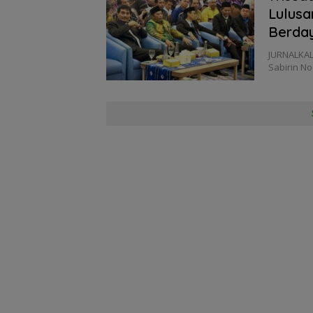
Lulusa
Berday
JURNALKAL
Sabirin No