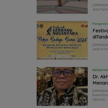
JURNALKAL
atau Pama
Pemprov K
Festiv
diTand
JURNALKA
adat itu t
Banjarma
Dr. Ak
Menan
JURNALKAL
Komisi Pe
Akhmad…