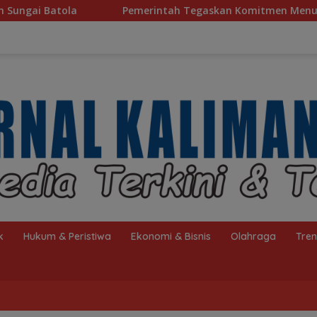
merintah Tegaskan Komitmen Menuju Piala Dunia 2030
k
Hukum & Peristiwa
Ekonomi & Bisnis
Olahraga
Tre