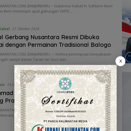
IMANTAN.COM, BANJARBARU – Gubernur Kalsel H. Sahbirin Noor
n Birin memimpin apel gabungan SKPD…
alsel
21 Oktober 2024
al Gerbang Nusantara Resmi Dibuka
ai dengan Permainan Tradisional Balogo
LIMANTAN.COM, BANJARBARU — Kelima perempuan berpakaian
engah tampil dalam Tarian Air Guci dari…
X
sin
19 Oktober 2024
hmad Murjani : Prediksi Paman Birin Bisa
g Praperadilan KPK
IMANTAN.COM, BANJARMASIN – Profesionalisme dan nyali
mberantasan Korupsi menurut pemerhati kebijakan publik Dr.