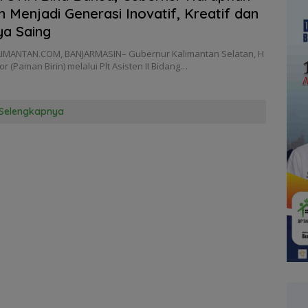
n Menjadi Generasi Inovatif, Kreatif dan
a Saing
IMANTAN.COM, BANJARMASIN– Gubernur Kalimantan Selatan, H
or (Paman Birin) melalui Plt Asisten II Bidang…
Selengkapnya