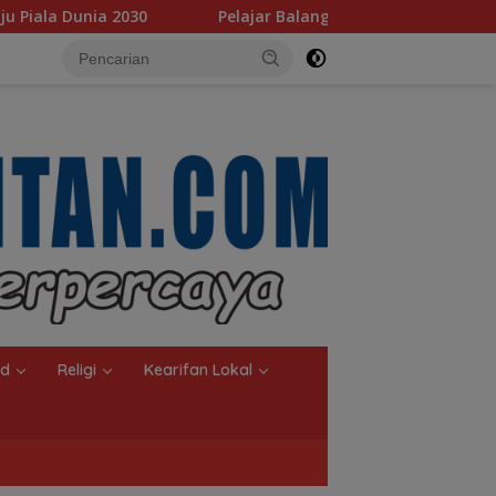
Pelajar Balangan Terima Program Indonesia Pintar, Rifqiniz
nd
Religi
Kearifan Lokal