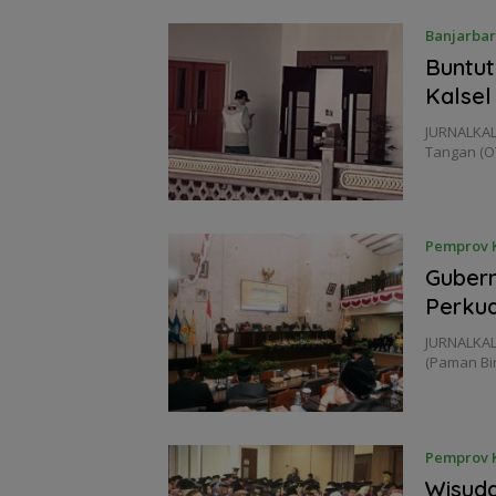
Banjarba
Buntut
Kalsel
JURNALKAL
Tangan (O
Pemprov K
Gubern
Perkua
JURNALKAL
(Paman Bir
Pemprov K
Wisuda