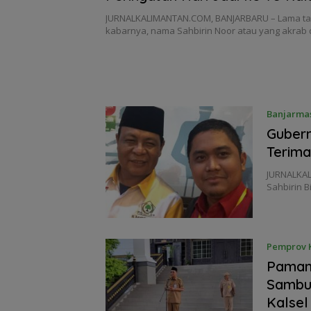
JURNALKALIMANTAN.COM, BANJARBARU – Lama ta
kabarnya, nama Sahbirin Noor atau yang akra
Banjarma
Gubern
Terim
JURNALKAL
Sahbirin B
Pemprov K
Paman 
Sambut
Kalsel