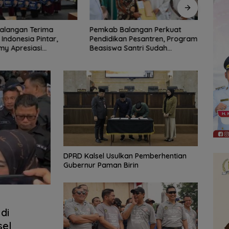
Balangan Perkuat
Bagaimana KIP Hadapi
Dari 
an Pesantren, Program
Deepfake dan Hoaks?
Reka
 Santri Sudah
Menga
2.751 Penerima
DPRD Kalsel Usulkan Pemberhentian
Gubernur Paman Birin
di
sel