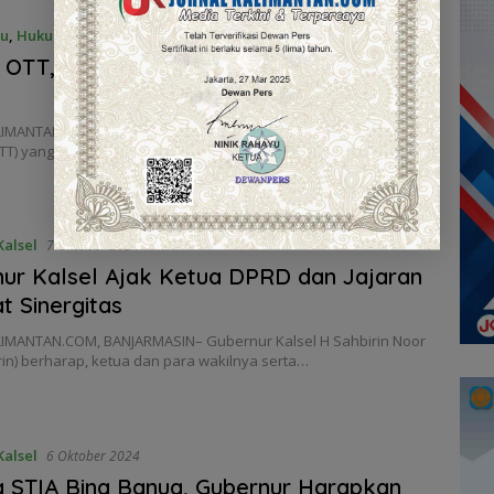
ru
,
Hukum & Peristiwa
8 Oktober 2024
 OTT, KPK Periksa Kantor Gubernur
IMANTAN.COM, BANJARBARU – Setelah Operasi Tangkap
TT) yang dilakukan oleh Komisi Pemberantasan Korupsi (KPK)…
alsel
7 Oktober 2024
ur Kalsel Ajak Ketua DPRD dan Jajaran
t Sinergitas
IMANTAN.COM, BANJARMASIN– Gubernur Kalsel H Sahbirin Noor
in) berharap, ketua dan para wakilnya serta…
alsel
6 Oktober 2024
 STIA Bina Banua, Gubernur Harapkan