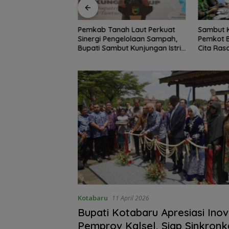
h Laut Perkuat
Sambut Ketua Komisi II DPR RI,
Lantik P
gelolaan Sampah,
Pemkot Banjarmasin Suguhkan
Gubernur
t Kunjungan Istri
Cita Rasa Khas Banjar
Penempat
Kotabaru
11 April 2026
Bupati Kotabaru Apresiasi Inov
Pemprov Kalsel, Siap Sinkronk