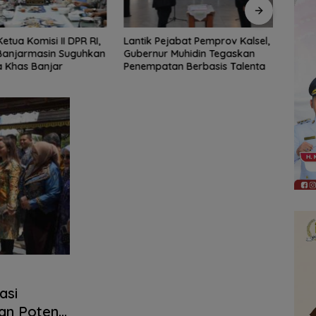
ejabat Pemprov Kalsel,
61 Peserta Ramaikan Pemilihan
Marc 
 Muhidin Tegaskan
Nanang Galuh Balangan 2026,
Berj
an Berbasis Talenta
Pemkab Cari Duta Budaya
Lolos
Terbaik
asi
an Potensi