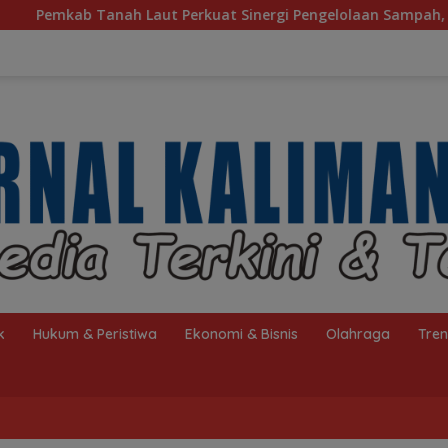
 Perkuat Sinergi Pengelolaan Sampah, Bupati Sambut Kunjunga
k
Hukum & Peristiwa
Ekonomi & Bisnis
Olahraga
Tre