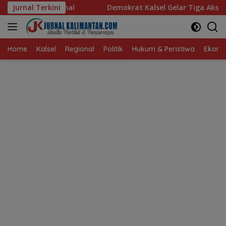
Langsung
Jurnal Terkini
Demokrat Kalsel Gelar Tiga Aksi untuk Rakyat
Gi
ke
konten
Home
Kalsel
Regional
Politik
Hukum & Peristiwa
Ekonom