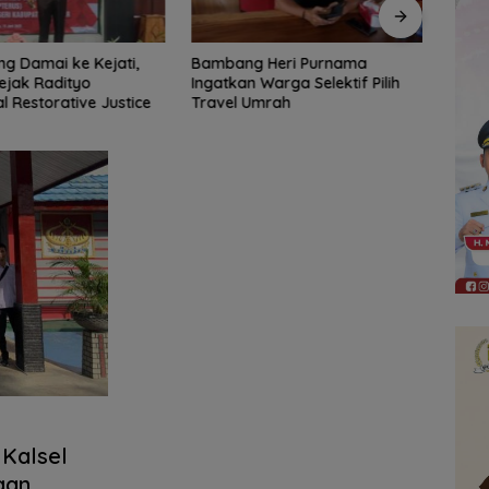
 Heri Purnama
Bangun Banua Gandeng Media,
DPRD
Warga Selektif Pilih
Perkuat Transparansi
Tinja
Umrah
Muara
Diba
 Kalsel
gan