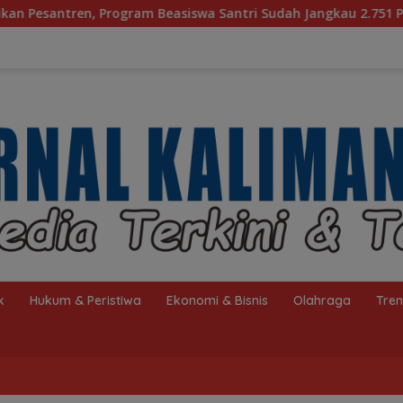
m Beasiswa Santri Sudah Jangkau 2.751 Penerima
Baga
k
Hukum & Peristiwa
Ekonomi & Bisnis
Olahraga
Tre