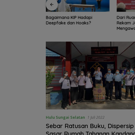
KIP Hadapi
Dari Ruang Damai ke Kejati,
Bambang
an Hoaks?
Rekam Jejak Radityo
Ingatkan 
Mengawal Restorative Justice
Travel 
Hulu Sungai Selatan
1 Juli 2022
Sebar Ratusan Buku, Dispersip
Sasar Rumah Tahanan Kandan