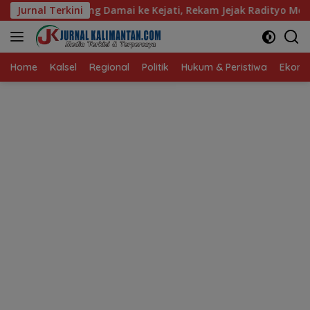
Langsung
i ke Kejati, Rekam Jejak Radityo Mengawal Restorative Justice
Jurnal Terkini
ke
konten
Home
Kalsel
Regional
Politik
Hukum & Peristiwa
Ekonom