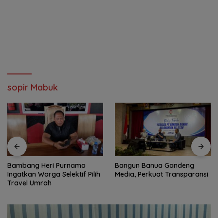
sopir Mabuk
Bangun Banua Gandeng
DPRD dan PUPR Balangan
ih
Media, Perkuat Transparansi
Tinjau Jembatan Rusak di
Muara Ninian, Diusulkan
Dibangun pada 2027