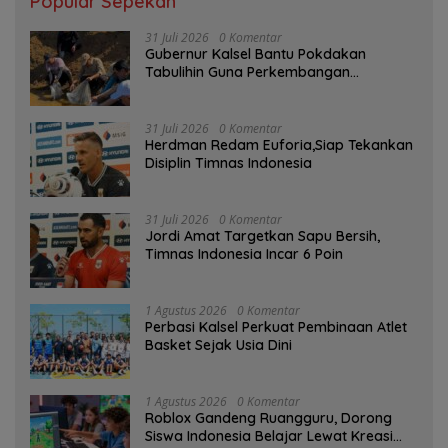
Popular Sepekan
31 Juli 2026
0 Komentar
Gubernur Kalsel Bantu Pokdakan
Tabulihin Guna Perkembangan
Kampung Papuyu
31 Juli 2026
0 Komentar
Herdman Redam Euforia,Siap Tekankan
Disiplin Timnas Indonesia
31 Juli 2026
0 Komentar
Jordi Amat Targetkan Sapu Bersih,
Timnas Indonesia Incar 6 Poin
1 Agustus 2026
0 Komentar
Perbasi Kalsel Perkuat Pembinaan Atlet
Basket Sejak Usia Dini
1 Agustus 2026
0 Komentar
Roblox Gandeng Ruangguru, Dorong
Siswa Indonesia Belajar Lewat Kreasi