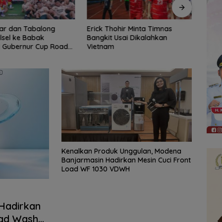
ohir Minta Timnas
DPRD Balangan Terima
AKSEL
Usai Dikalahkan
Silaturahmi Kapolres Baru,
Pelar
Perkuat Sinergi untuk Daerah
Tahu
Kenalkan Produk Unggulan, Modena
Banjarmasin Hadirkan Mesin Cuci Front
Load WF 1030 VDWH
Hadirkan
Load Washer