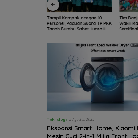
pak dengan 10
Tim Banjar dan Tabalong
Erick Th
aduan Suara TP PKK
Wakili Kalsel ke Babak
Bangkit 
 Sabet Juara II
Semifinal Gubernur Cup Road
Vietnam
to Pangdam XXII/Tambun
Bungai
Teknologi
2 Agustus 2025
Ekspansi Smart Home, Xiaomi 
Mesin Cuci 2-in-1 Mijia Front 