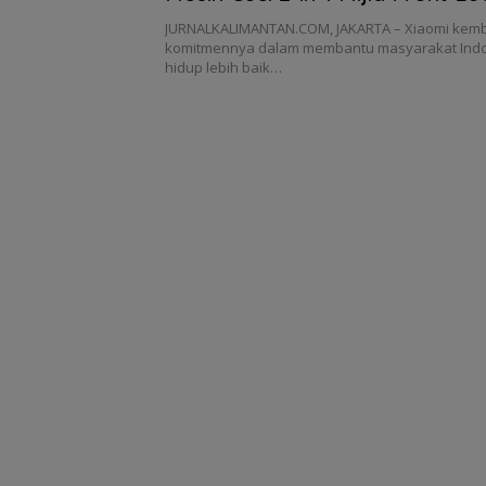
Dryer 10,5kg
JURNALKALIMANTAN.COM, JAKARTA – Xiaomi kem
komitmennya dalam membantu masyarakat Indo
hidup lebih baik…