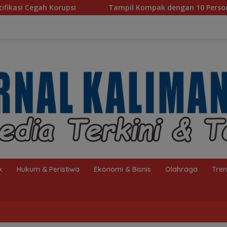
Tampil Kompak dengan 10 Personel, Paduan Suara TP PKK
k
Hukum & Peristiwa
Ekonomi & Bisnis
Olahraga
Tre