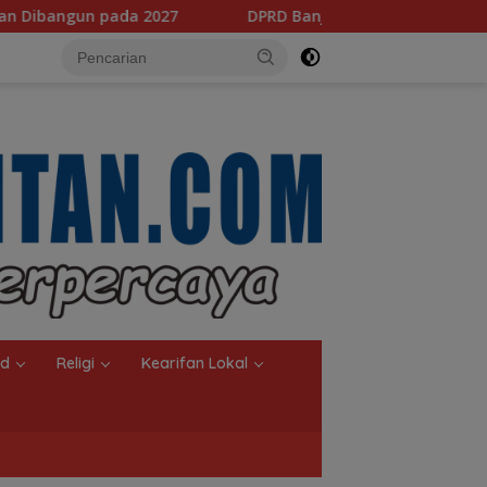
DPRD Banjarmasin Dorong Empat Regulasi Baru, Pemko
nd
Religi
Kearifan Lokal