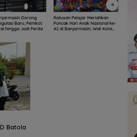
Pelajar Meriahkan
Dinas Pendidikan HST Bentuk 12
Bala
ari Anak Nasional ke-
Tim Intervensi Optimalisasi
Lomb
njarmasin, Wali Kota
Inventarisasi Aset
PKK P
judkan Generasi Emas
D Batola