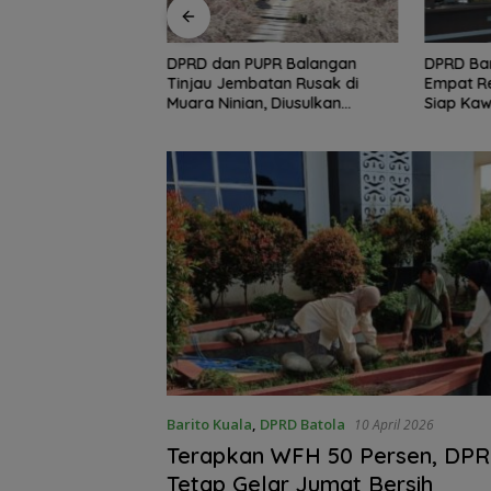
UPR Balangan
DPRD Banjarmasin Dorong
Ratusan 
atan Rusak di
Empat Regulasi Baru, Pemkot
Puncak H
, Diusulkan
Siap Kawal hingga Jadi Perda
42 di Ba
ada 2027
Ajak Wu
Barito Kuala
,
DPRD Batola
10 April 2026
Terapkan WFH 50 Persen, DPR
Tetap Gelar Jumat Bersih