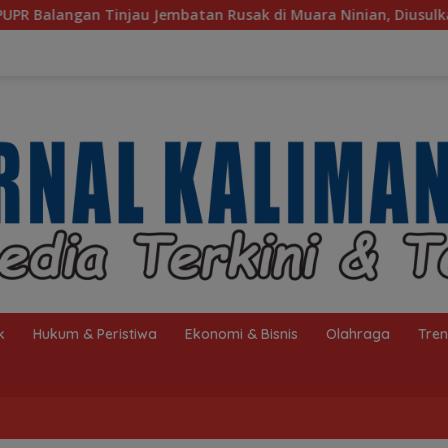
embatan Rusak di Muara Ninian, Diusulkan Dibangun pada 2027
k
Hukum & Peristiwa
Ekonomi & Bisnis
Olahraga
Tre