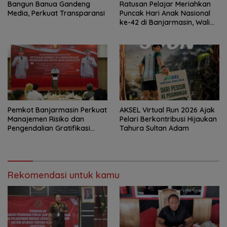
Bangun Banua Gandeng
Ratusan Pelajar Meriahkan
Media, Perkuat Transparansi
Puncak Hari Anak Nasional
ke-42 di Banjarmasin, Wali
Kota Ajak Wujudkan
Generasi Emas
Pemkot Banjarmasin Perkuat
AKSEL Virtual Run 2026 Ajak
Manajemen Risiko dan
Pelari Berkontribusi Hijaukan
Pengendalian Gratifikasi
Tahura Sultan Adam
Cegah Korupsi
Rekomendasi untuk kamu