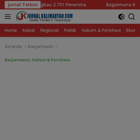
Langsung
2.751 Penerima
Jurnal Terkini
Bagaimana KIP Hadapi Deepfake dan H
ke
konten
Home
Kalsel
Regional
Politik
Hukum & Peristiwa
Ekonom
Beranda
Banjarmasin
Banjarmasin
,
Hukum & Peristiwa