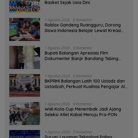
Basket Sejak Usia Dini
1 Agustus 2026
0 Komentar
Roblox Gandeng Ruangguru, Dorong
Siswa Indonesia Belajar Lewat Kreasi
Digital
1 Agustus 2026
0 Komentar
Bupati Balangan Apresiasi Film
Dokumenter Banjir Bandang Tebing
Tinggi sebagai Media Edukasi
1 Agustus 2026
0 Komentar
BKPRMI Balangan Latih 100 Ustadz dan
Ustadzah, Perkuat Kualitas Pengajar Al-
Qur’an
1 Agustus 2026
0 Komentar
Wali Kota Cup Menembak Jadi Ajang
Seleksi Atlet Kalsel Menuju Pra-PON
1 Agustus 2026
0 Komentar
Survei: Layanan Teknologi Paling