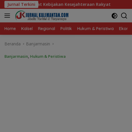
Langsung
kan Kesejahteraan Rakyat
Jurnal Terkini
Baru 10 Persen, Aktivasi IKD
ke
konten
Home
Kalsel
Regional
Politik
Hukum & Peristiwa
Ekonom
Beranda
Banjarmasin
Banjarmasin
,
Hukum & Peristiwa