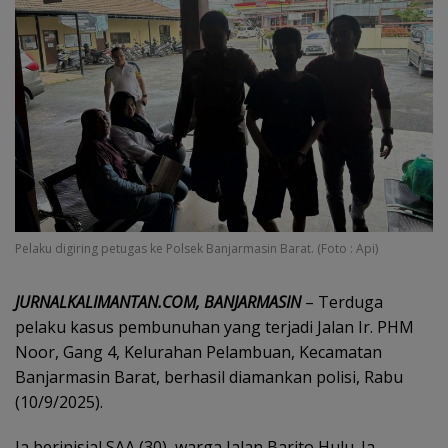
Pelaku digiring petugas ke Polsek Banjarmasin Barat. (Foto : Api)
JURNALKALIMANTAN.COM, BANJARMASIN
– Terduga
pelaku kasus pembunuhan yang terjadi Jalan Ir. PHM
Noor, Gang 4, Kelurahan Pelambuan, Kecamatan
Banjarmasin Barat, berhasil diamankan polisi, Rabu
(10/9/2025).
Ia berinisial SAA (30), warga Jalan Barito Hulu. Ia