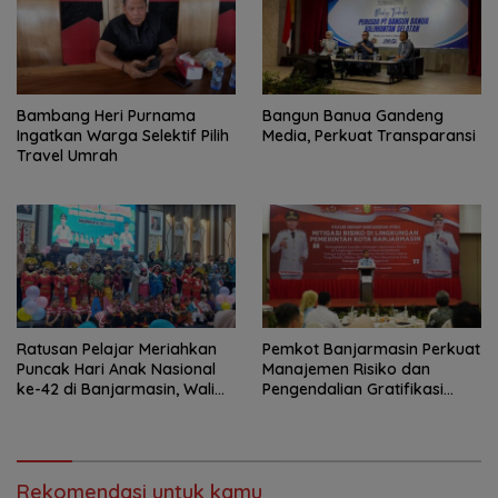
Bambang Heri Purnama
Bangun Banua Gandeng
Ingatkan Warga Selektif Pilih
Media, Perkuat Transparansi
Travel Umrah
Ratusan Pelajar Meriahkan
Pemkot Banjarmasin Perkuat
Puncak Hari Anak Nasional
Manajemen Risiko dan
ke-42 di Banjarmasin, Wali
Pengendalian Gratifikasi
Kota Ajak Wujudkan
Cegah Korupsi
Generasi Emas
Rekomendasi untuk kamu