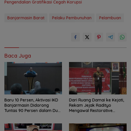
Pengendalian Gratifikasi Cegah Korupsi
Banjarmasin Barat
Pelaku Pembunuhan
Pelambuan
Baca Juga
Baru 10 Persen, Aktivasi IKD
Dari Ruang Damai ke Kejati,
Banjarmasin Didorong
Rekam Jejak Radityo
Tuntas 90 Persen dalam Dua
Mengawal Restorative
Bulan
Justice