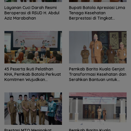
Layanan Cuci Darah Resmi
Bupati Batola Apresiasi Lima
Beroperasi di RSUD H. Abdul
Tenaga Kesehatan
Aziz Marabahan
Berprestasi di Tingkat
Provinsi
45 Peserta Ikuti Pelatihan
Pemkab Barito Kuala Genjot
KHA, Pemkab Batola Perkuat
Transformasi Kesehatan dan
Komitmen Wujudkan
Serahkan Bantuan untuk
Kabupaten Layak Anak
Petani
Prestasi MTQ Meningkat,
Pemkab Barito Kuala