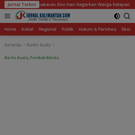
Langsung
Hari Gegerkan Warga Kelayan B, Dua Rumah dan Bedakan Terba
Jurnal Terkini
ke
konten
Home
Kalsel
Regional
Politik
Hukum & Peristiwa
Ekonom
Beranda
Barito Kuala
Barito Kuala
,
Pemkab Batola