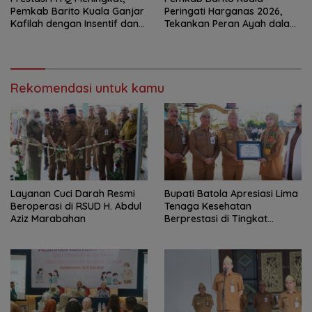
Pemkab Barito Kuala Ganjar
Peringati Harganas 2026,
Kafilah dengan Insentif dan
Tekankan Peran Ayah dalam
Bonus Umrah
Ketahanan Keluarga
Rekomendasi untuk kamu
Layanan Cuci Darah Resmi
Bupati Batola Apresiasi Lima
Beroperasi di RSUD H. Abdul
Tenaga Kesehatan
Aziz Marabahan
Berprestasi di Tingkat
Provinsi