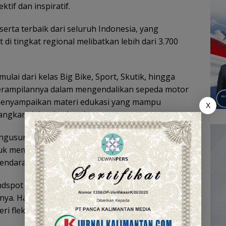
tif dan inspiratif.
eserta terbaik dari seluruh Indonesia, yang
 di tingkat regional melibatkan lebih dari 3.700
ulai dari kelas Big Bike, Sport, Skutik, hingga
keterampilannya dalam mengendalikan sepeda motor
enyampaikan materi edukasi yang mampu
X
ngkan dalam berkendara.
engusung alat edukasi bernama Zonta (Zona Tak
untuk membantu para instruktur dalam mengajarkan
 kendaraan bermotor.
lindspot dapat dilakukan tanpa harus menggunakan
a. Hal ini tidak hanya meningkatkan efektivitas
i fleksibilitas dalam pelaksanaan pelatihan baik di