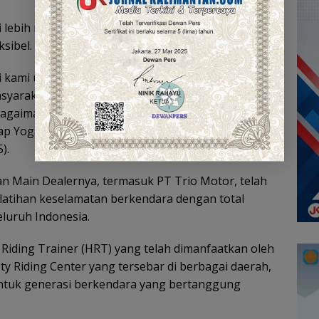
i lebih mudah dipahami peserta sekaligus dapat
ksibel.
gi kami untuk terus menyebarkan semangat
syarakat, khususnya generasi muda. Tidak hanya
 bagaimana mengedukasi dengan pendekatan yang
 Yoga Prabowo, PIC Safety Riding PT Trio Motor,
).
an Main Dealernya, termasuk PT Trio Motor, telah
latihan keselamatan berkendara dengan total
seluruh Indonesia.
Riding Trainer (HRT) yang telah dimanfaatkan oleh
afety Riding Center yang tersebar di berbagai daerah,
ntuk generasi berkendara yang bertanggung