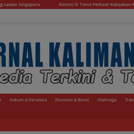
Komisi IV Terus Perkuat Kebijakan Kesejahteraan Rakya
k
Hukum & Peristiwa
Ekonomi & Bisnis
Olahraga
Tre