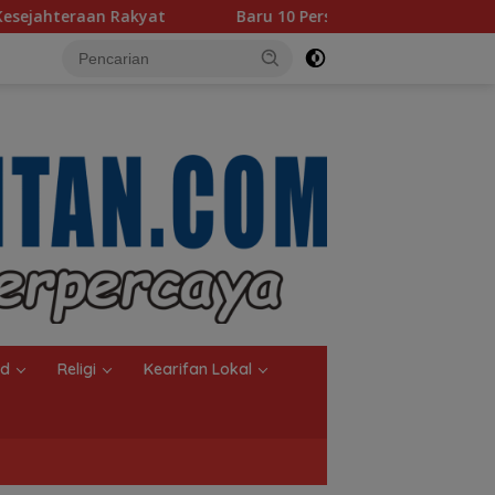
t
Baru 10 Persen, Aktivasi IKD Banjarmasin Didorong Tu
nd
Religi
Kearifan Lokal