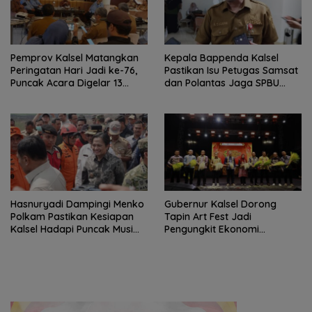
Pemprov Kalsel Matangkan
Kepala Bappenda Kalsel
Peringatan Hari Jadi ke-76,
Pastikan Isu Petugas Samsat
Puncak Acara Digelar 13
dan Polantas Jaga SPBU
Agustus di Banjarbaru
Mulai 1 Agustus Adalah Hoaks
Hasnuryadi Dampingi Menko
Gubernur Kalsel Dorong
Polkam Pastikan Kesiapan
Tapin Art Fest Jadi
Kalsel Hadapi Puncak Musim
Pengungkit Ekonomi
Kemarau
Berbasis Budaya