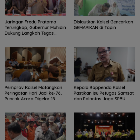
Jaringan Fredy Pratama
Dislautkan Kalsel Gencarkan
Terungkap, Gubernur Muhidin
GEMARIKAN di Tapin
Dukung Langkah Tegas
Polda Kalsel
Pemprov Kalsel Matangkan
Kepala Bappenda Kalsel
Peringatan Hari Jadi ke-76,
Pastikan Isu Petugas Samsat
Puncak Acara Digelar 13
dan Polantas Jaga SPBU
Agustus di Banjarbaru
Mulai 1 Agustus Adalah Hoaks