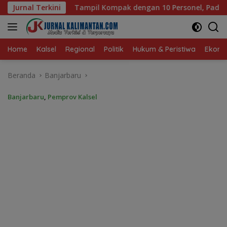
Langsung
 Kompak dengan 10 Personel, Paduan Suara TP PKK Tanah Bumbu
Jurnal Terkini
ke
konten
Home
Kalsel
Regional
Politik
Hukum & Peristiwa
Ekonom
Beranda
Banjarbaru
Banjarbaru
,
Pemprov Kalsel