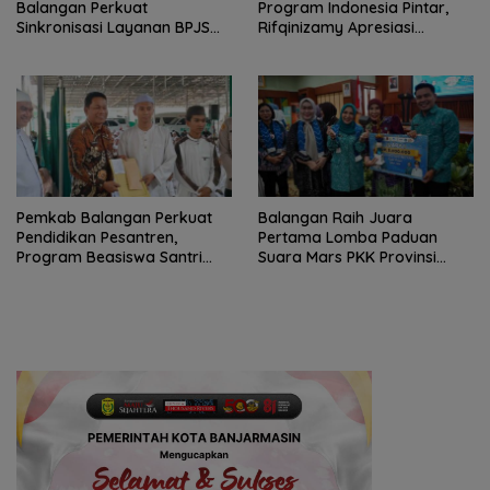
Balangan Perkuat
Program Indonesia Pintar,
Sinkronisasi Layanan BPJS
Rifqinizamy Apresiasi
Ketenagakerjaan
Komitmen Pemkab
Pemkab Balangan Perkuat
Balangan Raih Juara
Pendidikan Pesantren,
Pertama Lomba Paduan
Program Beasiswa Santri
Suara Mars PKK Provinsi
Sudah Jangkau 2.751
Kalsel
Penerima