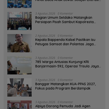
di Taman Jahri Saleh
3 Agustus 2026
0 Komentar
Bagian Umum Setdako Matangkan
Persiapan Pisah Sambut Kapolresta
Banjarmasin
2 Agustus 2026
0 Komentar
Kepala Bappenda Kalsel Pastikan Isu
Petugas Samsat dan Polantas Jaga
SPBU Mulai 1 Agustus Adalah Hoaks
3 Agustus 2026
0 Komentar
785 Warga Antusias Kunjungi KRI
Banjarmasin-592, Operasi Trisula Jaya
Tinggalkan Kesan di Kotabaru
3 Agustus 2026
0 Komentar
‎Banggar Matangkan KUA-PPAS 2027,
Fokus pada Program Berdampak
3 Agustus 2026
0 Komentar
‎Alpiya Dorong Pemuda Jadi Agen