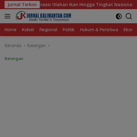
Langsung
n Ikan Hingga Tingkat Nasional Pada Lomba Masak Serba Ikan
Jurnal Terkini
ke
konten
Home
Kalsel
Regional
Politik
Hukum & Peristiwa
Ekonom
Beranda
Balangan
Balangan