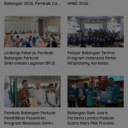
Balangan 2026, Pemkab Cari
APBD 2026
Duta Budaya Terbaik
Lindungi Pekerja, Pemkab
Pelajar Balangan Terima
Balangan Perkuat
Program Indonesia Pintar,
Sinkronisasi Layanan BPJS
Rifqinizamy Apresiasi
Ketenagakerjaan
Komitmen Pemkab
Pemkab Balangan Perkuat
Balangan Raih Juara
Pendidikan Pesantren,
Pertama Lomba Paduan
Program Beasiswa Santri
Suara Mars PKK Provinsi