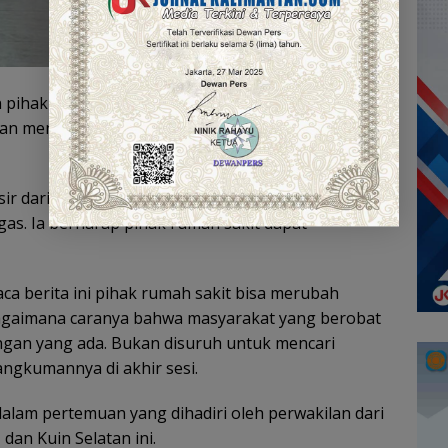
pihak rumah sakit yang sempat menolak pasien
an menyarankan pihak keluarga untuk mencari
ir dari Fraksi Partai Demokrasi Indonesia
s. Ia berharap pihak rumah sakit dapat
 berita ini pihak rumah sakit bisa merubah
 bagaimana caranya bahwa masyarakat yang berobat
ngan yang ada. Bukan disuruh untuk mencari
rangkumannya di akhir sesi.
alam pertemuan yang dihadiri oleh perwakilan dari
dan Kuin Selatan ini.