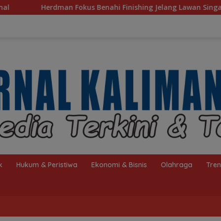
ahi Finishing Jelang Lawan Singapura
Komisi IV Terus
k
Hukum & Peristiwa
Ekonomi & Bisnis
Olahraga
Tre