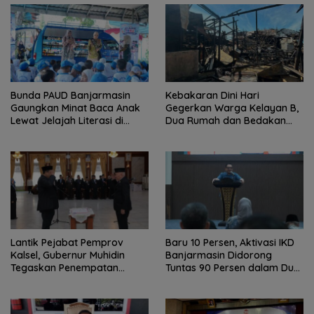
Bunda PAUD Banjarmasin
Kebakaran Dini Hari
Gaungkan Minat Baca Anak
Gegerkan Warga Kelayan B,
Lewat Jelajah Literasi di
Dua Rumah dan Bedakan
Taman Jahri Saleh
Terbakar
Lantik Pejabat Pemprov
Baru 10 Persen, Aktivasi IKD
Kalsel, Gubernur Muhidin
Banjarmasin Didorong
Tegaskan Penempatan
Tuntas 90 Persen dalam Dua
Berbasis Talenta
Bulan