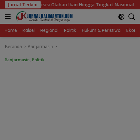
Langsung
an Hingga Tingkat Nasional Pada Lomba Masak Serba Ikan
Jurnal Terkini
ke
konten
Home
Kalsel
Regional
Politik
Hukum & Peristiwa
Ekonom
Beranda
Banjarmasin
Banjarmasin
,
Politik