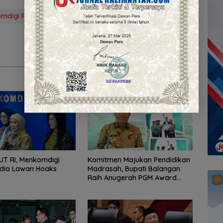
mdigi RI
Meutya hafid
UT RI, Menkomdigi
Komitmen Majukan Pendidikan
edia Lawan Hoaks
Madrasah, Bupati Balangan
Raih Anugerah PGM Award
2026