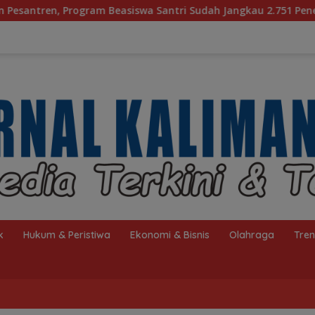
wa Santri Sudah Jangkau 2.751 Penerima
Bagaimana KI
k
Hukum & Peristiwa
Ekonomi & Bisnis
Olahraga
Tre