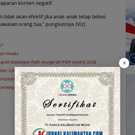
paparan konten negatif.
 tidak akan efektif jika anak-anak tetap bebas
wasan orang tua,” pungkasnya. (Viz)
s?
wan Hoaks
upati Balangan Raih Anugerah PGM Award 2026
X
dan 2,6 GHz Tahun 2026, Perluas Internet hingga Pelosok
restasi
Kemenpora 2025 Tembus 91,59 Persen