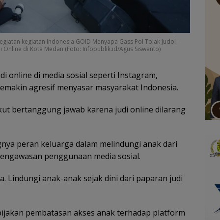
egiatan kegiatan Indonesia GOID Menyapa Gass Pol Tolak Judol -
i Online di Kota Medan (Foto: Infopublik.id/Agus Siswanto)
i online di media sosial seperti Instagram,
emakin agresif menyasar masyarakat Indonesia.
kut bertanggung jawab karena judi online dilarang
gnya peran keluarga dalam melindungi anak dari
 pengawasan penggunaan media sosial.
 Lindungi anak-anak sejak dini dari paparan judi
ijakan pembatasan akses anak terhadap platform