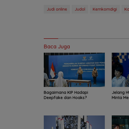
Judi online
Judol
Kemkomdigi
Ko
Baca Juga
Bagaimana KIP Hadapi
Jelang H
Deepfake dan Hoaks?
Minta M