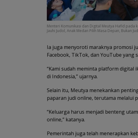
Menteri Komunikasi dan Digital Meutya Hafid pada k
Jauhi Judol, Anak Medan Pilih Masa Depan, Bukan Jud
Ia juga menyoroti maraknya promosi jud
Facebook, TikTok, dan YouTube yang s
“Kami sudah meminta platform digital i
di Indonesia,” ujarnya.
Selain itu, Meutya menekankan pentin
paparan judi online, terutama melalui
“Keluarga harus menjadi benteng utama.
online,” katanya.
Pemerintah juga telah menerapkan keb