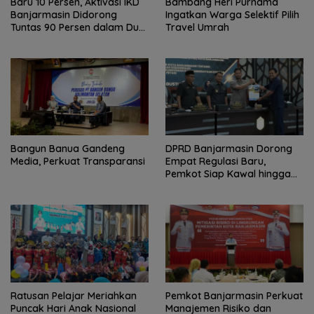
Baru 10 Persen, Aktivasi IKD
Bambang Heri Purnama
Banjarmasin Didorong
Ingatkan Warga Selektif Pilih
Tuntas 90 Persen dalam Dua
Travel Umrah
Bulan
Bangun Banua Gandeng
DPRD Banjarmasin Dorong
Media, Perkuat Transparansi
Empat Regulasi Baru,
Pemkot Siap Kawal hingga
Jadi Perda
Ratusan Pelajar Meriahkan
Pemkot Banjarmasin Perkuat
Puncak Hari Anak Nasional
Manajemen Risiko dan