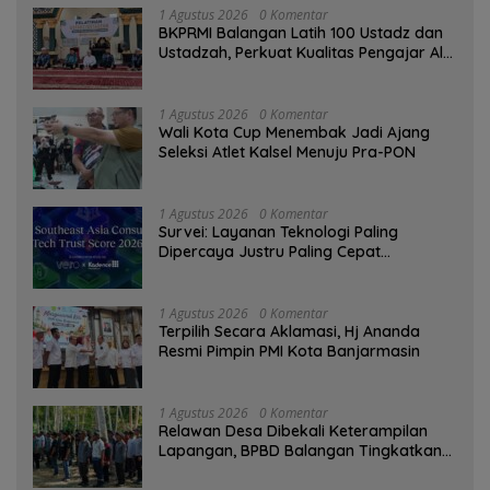
1 Agustus 2026
0 Komentar
BKPRMI Balangan Latih 100 Ustadz dan
Ustadzah, Perkuat Kualitas Pengajar Al-
Qur’an
1 Agustus 2026
0 Komentar
Wali Kota Cup Menembak Jadi Ajang
Seleksi Atlet Kalsel Menuju Pra-PON
1 Agustus 2026
0 Komentar
Survei: Layanan Teknologi Paling
Dipercaya Justru Paling Cepat
Ditinggalkan Saat Bermasalah
1 Agustus 2026
0 Komentar
‎Terpilih Secara Aklamasi, Hj Ananda
Resmi Pimpin PMI Kota Banjarmasin
1 Agustus 2026
0 Komentar
Relawan Desa Dibekali Keterampilan
Lapangan, BPBD Balangan Tingkatkan
Kesiapsiagaan Bencana