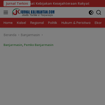
Langsung
Kebijakan Kesejahteraan Rakyat
Jurnal Terkini
Baru 10 Persen, Aktiva
ke
konten
Home
Kalsel
Regional
Politik
Hukum & Peristiwa
Ekonom
Beranda
Banjarmasin
Banjarmasin
,
Pemko Banjarmasin