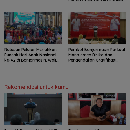
Jadi Perda
Ratusan Pelajar Meriahkan
Pemkot Banjarmasin Perkuat
Puncak Hari Anak Nasional
Manajemen Risiko dan
ke-42 di Banjarmasin, Wali
Pengendalian Gratifikasi
Kota Ajak Wujudkan
Cegah Korupsi
Generasi Emas
Rekomendasi untuk kamu