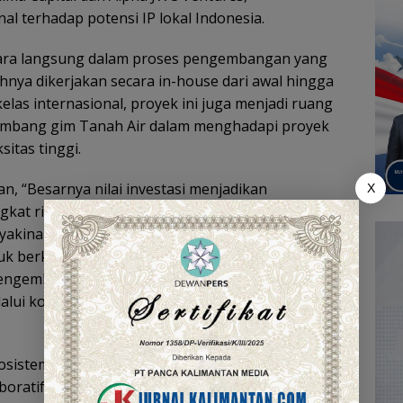
l terhadap potensi IP lokal Indonesia.
 secara langsung dalam proses pengembangan yang
hnya dikerjakan secara in-house dari awal hingga
elas internasional, proyek ini juga menjadi ruang
embang gim Tanah Air dalam menghadapi proyek
itas tinggi.
n, “Besarnya nilai investasi menjadikan
X
at risiko yang tinggi. Namun, kami terus
akinan bahwa industri gim Indonesia mampu
k berkualitas tinggi yang dapat bersaing di pasar
 pengembangan gim di Indonesia sangat besar, dan
lalui komitmen yang kuat serta upaya yang
stem yang lebih besar yaitu Mythic Protocol,
boratif yang menggabungkan elemen gim,