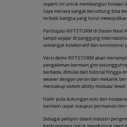
seperti ini untuk membangun fondasi in
Saya merasa sangat beruntung bisa bek
terbaik bangsa yang turut mewujudkan v
Partisipasi RIFTSTORM di Steam Next F
tampil sejajar di panggung internasion
semangat kolaboratif dan konsistensi 
Versi demo RIFTSTORM akan menampilk
pengalaman bermain gim sesungguhnya
berbeda, dimulai dari tutorial hingga m
weaver dengan peran dan mekanik berbe
mencakup sistem ability modular lewat 
Hadir pula dukungan solo dan koopera
bermain cepat maupun permainan tim t
Sebagai pelopor dalam industri pengem
berkomitmen untuk mendorong pertu