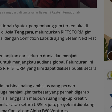
 yang baru diluncurkan (rilis resmi Agate International)
ational (Agate), pengembang gim terkemuka di
ar di Asia Tenggara, meluncurkan RIFTSTORM gim
si dengan Confiction Labs di ajang Steam Next Fest
njanjikan dari seluruh dunia dan menjadi
ntuk menjangkau audiens global. Peluncuran ini
mo RIFTSTORM yang kini dapat diakses publik secara
m orisinal paling ambisius yang pernah
 juga menjadi gim terbesar yang pernah digarap
i sisi anggaran maupun ruang lingkup kreatif,
 miliar atau setara US$6,5 juta, proyek ini didukung
hima Capital dan Alpha JWC Ventures,