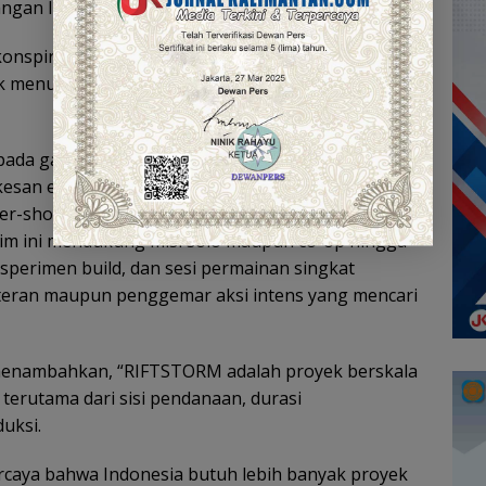
ngan IP jangka panjang.
konspirasi dan invasi mistis, pemain berperan
k menutup Rift (celah dimensi) dan menetralisir
da gaya visualnya yang stylized sci-fi modern
esan estetis yang kuat dan memikat sejak misi
r-shooter dengan sistem roguelite yang
m ini mendukung misi solo maupun co-op hingga
eksperimen build, dan sesi permainan singkat
teran maupun penggemar aksi intens yang mencari
, menambahkan, “RIFTSTORM adalah proyek berskala
terutama dari sisi pendanaan, durasi
uksi.
rcaya bahwa Indonesia butuh lebih banyak proyek