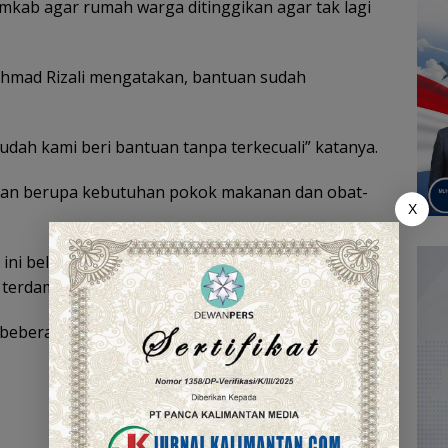
mkab agar rumah warga ditinggikan agar tak lagi
Ahmad Rizali mengatakan, bantuan sudah
dah kami beri bantuan tanpa terkecuali” katanya.
kan berupa kebutuhan pokok makanan dan obat-
X
 ini belum ada laporan untuk meminta
terdampak banjir.
 beberapa personel ditempatkan di Desa Masta