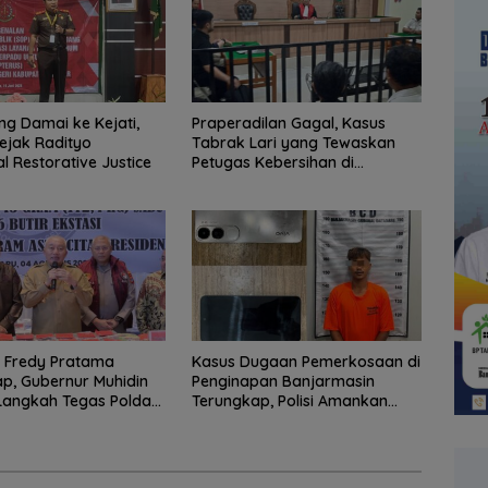
ng Damai ke Kejati,
Praperadilan Gagal, Kasus
ejak Radityo
Tabrak Lari yang Tewaskan
 Restorative Justice
Petugas Kebersihan di
Banjarmasin Masuk Tahap
Persidangan
 Fredy Pratama
Kasus Dugaan Pemerkosaan di
p, Gubernur Muhidin
Penginapan Banjarmasin
Langkah Tegas Polda
Terungkap, Polisi Amankan
Tersangka