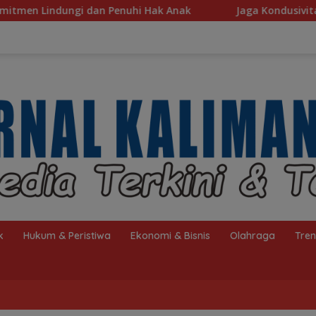
Hak Anak
Jaga Kondusivitas HSS, Intelkam Polda Kalse
k
Hukum & Peristiwa
Ekonomi & Bisnis
Olahraga
Tre