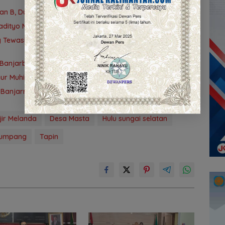
yan B, Dua Rumah dan Bedakan Terbakar
adityo Mengawal Restorative Justice
ng Tewaskan Petugas Kebersihan di Banjarmasin Masuk
nbu-Banjarbaru Tewaskan Rombongan Mahasiswa KKN
ur Muhidin Dukung Langkah Tegas Polda Kalsel
Banjarmasin Terungkap, Polisi Amankan Tersangka
jir Melanda
Desa Masta
Hulu sungai selatan
lumpang
Tapin