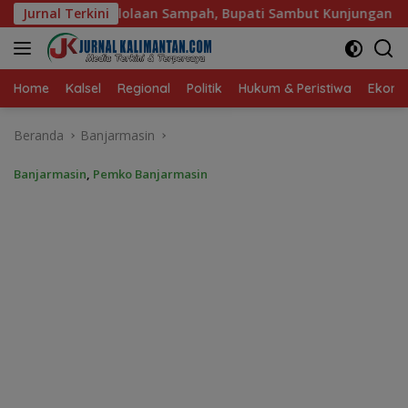
Langsung
, Bupati Sambut Kunjungan Istri Menteri LH
Jurnal Terkini
Sambut Ke
ke
konten
Home
Kalsel
Regional
Politik
Hukum & Peristiwa
Ekonom
Beranda
Banjarmasin
Banjarmasin
,
Pemko Banjarmasin