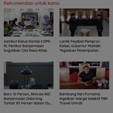
Rekomendasi untuk kamu
Sambut Ketua Komisi II DPR
Lantik Pejabat Pemprov
RI, Pemkot Banjarmasin
Kalsel, Gubernur Muhidin
Suguhkan Cita Rasa Khas
Tegaskan Penempatan
Banjar
Berbasis Talenta
Baru 10 Persen, Aktivasi IKD
Bambang Heri Purnama
Banjarmasin Didorong
Ingatkan Warga Selektif Pilih
Tuntas 90 Persen dalam Dua
Travel Umrah
Bulan