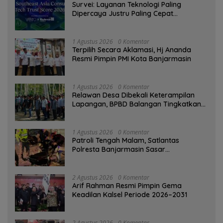
Survei: Layanan Teknologi Paling
Dipercaya Justru Paling Cepat
Ditinggalkan Saat Bermasalah
1 Agustus 2026
0 Komentar
‎Terpilih Secara Aklamasi, Hj Ananda
Resmi Pimpin PMI Kota Banjarmasin
1 Agustus 2026
0 Komentar
Relawan Desa Dibekali Keterampilan
Lapangan, BPBD Balangan Tingkatkan
Kesiapsiagaan Bencana
1 Agustus 2026
0 Komentar
Patroli Tengah Malam, Satlantas
Polresta Banjarmasin Sasar
Pelanggaran dan Balap Liar
2 Agustus 2026
0 Komentar
Arif Rahman Resmi Pimpin Gema
Keadilan Kalsel Periode 2026–2031
2 Agustus 2026
0 Komentar