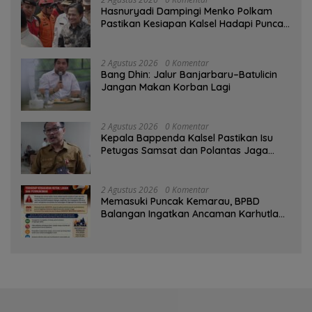
Hasnuryadi Dampingi Menko Polkam
Pastikan Kesiapan Kalsel Hadapi Puncak
Musim Kemarau
2 Agustus 2026
0 Komentar
Bang Dhin: Jalur Banjarbaru–Batulicin
Jangan Makan Korban Lagi
2 Agustus 2026
0 Komentar
Kepala Bappenda Kalsel Pastikan Isu
Petugas Samsat dan Polantas Jaga
SPBU Mulai 1 Agustus Adalah Hoaks
2 Agustus 2026
0 Komentar
Memasuki Puncak Kemarau, BPBD
Balangan Ingatkan Ancaman Karhutla
dan Kebakaran Permukiman