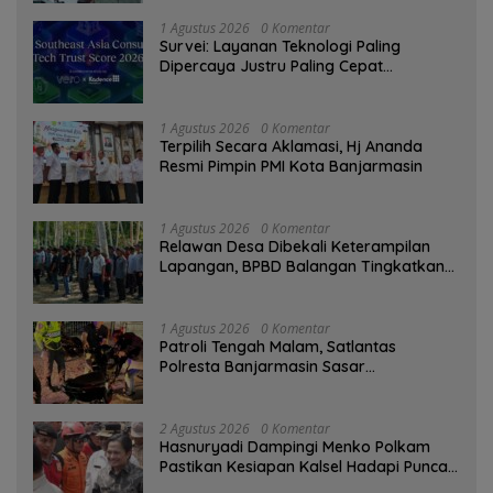
1 Agustus 2026
0 Komentar
Survei: Layanan Teknologi Paling
Dipercaya Justru Paling Cepat
Ditinggalkan Saat Bermasalah
1 Agustus 2026
0 Komentar
‎Terpilih Secara Aklamasi, Hj Ananda
Resmi Pimpin PMI Kota Banjarmasin
1 Agustus 2026
0 Komentar
Relawan Desa Dibekali Keterampilan
Lapangan, BPBD Balangan Tingkatkan
Kesiapsiagaan Bencana
1 Agustus 2026
0 Komentar
Patroli Tengah Malam, Satlantas
Polresta Banjarmasin Sasar
Pelanggaran dan Balap Liar
2 Agustus 2026
0 Komentar
Hasnuryadi Dampingi Menko Polkam
Pastikan Kesiapan Kalsel Hadapi Puncak
Musim Kemarau