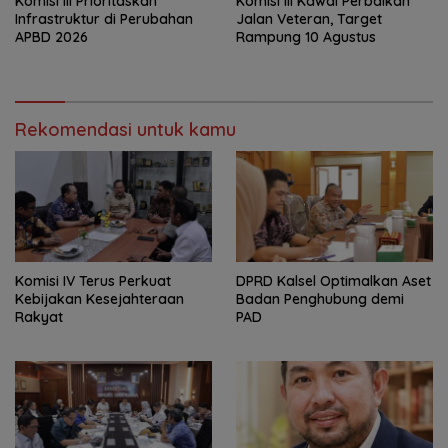
‎Komisi III Prioritaskan
Komisi III Kawal Perbaikan
Infrastruktur di Perubahan
Jalan Veteran, Target
APBD 2026
Rampung 10 Agustus
Rekomendasi untuk kamu
Komisi IV Terus Perkuat
‎DPRD Kalsel Optimalkan Aset
Kebijakan Kesejahteraan
Badan Penghubung demi
Rakyat
PAD