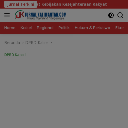
Langsung
kan Kesejahteraan Rakyat
Jurnal Terkini
Baru 10 Persen, Aktivasi IKD
ke
konten
Home
Kalsel
Regional
Politik
Hukum & Peristiwa
Ekonom
Beranda
DPRD Kalsel
DPRD Kalsel