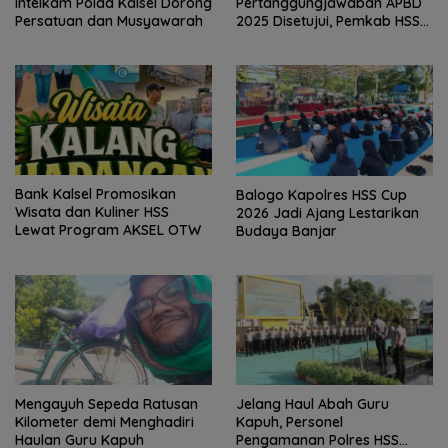
Intelkam Polda Kalsel Dorong
Pertanggungjawaban APBD
Persatuan dan Musyawarah
2025 Disetujui, Pemkab HSS
Perkuat Tata Kelola
Keuangan
Bank Kalsel Promosikan
Balogo Kapolres HSS Cup
Wisata dan Kuliner HSS
2026 Jadi Ajang Lestarikan
Lewat Program AKSEL OTW
Budaya Banjar
Mengayuh Sepeda Ratusan
Jelang Haul Abah Guru
Kilometer demi Menghadiri
Kapuh, Personel
Haulan Guru Kapuh
Pengamanan Polres HSS