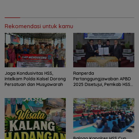
Disiagakan
Rekomendasi untuk kamu
Jaga Kondusivitas HSS,
Ranperda
Intelkam Polda Kalsel Dorong
Pertanggungjawaban APBD
Persatuan dan Musyawarah
2025 Disetujui, Pemkab HSS
Perkuat Tata Kelola
Keuangan
Balogo Kapolres HSS Cup