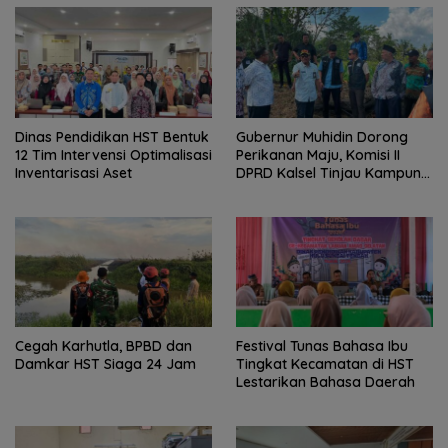
Dinas Pendidikan HST Bentuk
Gubernur Muhidin Dorong
12 Tim Intervensi Optimalisasi
Perikanan Maju, Komisi II
Inventarisasi Aset
DPRD Kalsel Tinjau Kampung
Gabus Haruan dan
Gencarkan GEMARIKAN
Cegah Karhutla, BPBD dan
Festival Tunas Bahasa Ibu
Damkar HST Siaga 24 Jam
Tingkat Kecamatan di HST
Lestarikan Bahasa Daerah