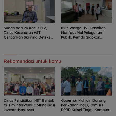
Sudah ada 24 Kasus HIV,
8216 Warga HST Rasakan
Dinas Kesehatan HST
Manfaat Mal Pelayanan
Gencarkan Skrining Deteksi
Publik, Pemda Siapkan
Dini
Antrean Online
Rekomendasi untuk kamu
Dinas Pendidikan HST Bentuk
Gubernur Muhidin Dorong
12 Tim Intervensi Optimalisasi
Perikanan Maju, Komisi II
Inventarisasi Aset
DPRD Kalsel Tinjau Kampung
Gabus Haruan dan