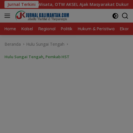
Langsung
TW AKSEL Ajak Masyarakat Dukung Produk Lokal Tabalong
Jurnal Terkini
ke
konten
Home
Kalsel
Regional
Politik
Hukum & Peristiwa
Ekonom
Beranda
Hulu Sungai Tengah
Hulu Sungai Tengah
,
Pemkab HST