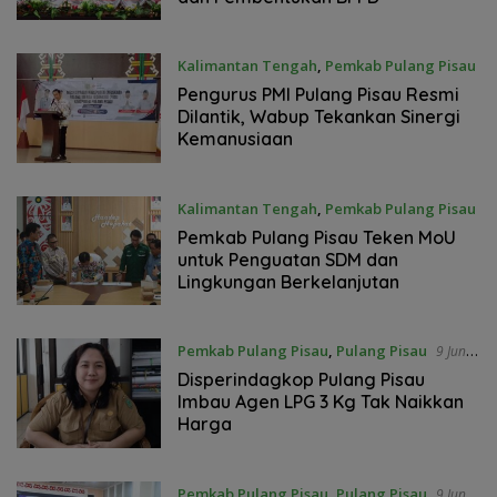
Kalimantan Tengah
,
Pemkab Pulang Pisau
11 Juni 2026
Pengurus PMI Pulang Pisau Resmi
Dilantik, Wabup Tekankan Sinergi
Kemanusiaan
Kalimantan Tengah
,
Pemkab Pulang Pisau
11 Juni 2026
Pemkab Pulang Pisau Teken MoU
untuk Penguatan SDM dan
Lingkungan Berkelanjutan
Pemkab Pulang Pisau
,
Pulang Pisau
9 Juni
2026
Disperindagkop Pulang Pisau
Imbau Agen LPG 3 Kg Tak Naikkan
Harga
Pemkab Pulang Pisau
,
Pulang Pisau
9 Juni