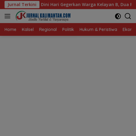
Langsung
 Gegerkan Warga Kelayan B, Dua Rumah dan Bedakan Terbakar
Jurnal Terkini
ke
konten
Home
Kalsel
Regional
Politik
Hukum & Peristiwa
Ekonom