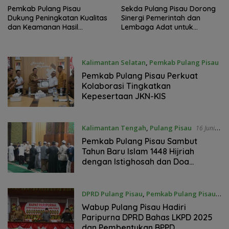
Pemkab Pulang Pisau
Sekda Pulang Pisau Dorong
Dukung Peningkatan Kualitas
Sinergi Pemerintah dan
dan Keamanan Hasil
Lembaga Adat untuk
Perikanan
Pembangunan Daerah
Kalimantan Selatan
,
Pemkab Pulang Pisau
16 Juni 2026
Pemkab Pulang Pisau Perkuat
Kolaborasi Tingkatkan
Kepesertaan JKN-KIS
Kalimantan Tengah
,
Pulang Pisau
16 Juni
2026
Pemkab Pulang Pisau Sambut
Tahun Baru Islam 1448 Hijriah
dengan Istighosah dan Doa
Bersama
DPRD Pulang Pisau
,
Pemkab Pulang Pisau
16 Juni 2026
Wabup Pulang Pisau Hadiri
Paripurna DPRD Bahas LKPD 2025
dan Pembentukan BPPD