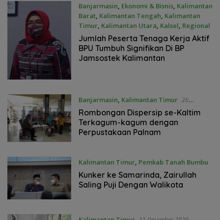
Banjarmasin
,
Ekonomi & Bisnis
,
Kalimantan
Barat
,
Kalimantan Tengah
,
Kalimantan
Timur
,
Kalimantan Utara
,
Kalsel
,
Regional
3 Desember 2021
Jumlah Peserta Tenaga Kerja Aktif
BPU Tumbuh Signifikan Di BP
Jamsostek Kalimantan
Banjarmasin
,
Kalimantan Timur
26
November 2021
Rombongan Dispersip se-Kaltim
Terkagum-kagum dengan
Perpustakaan Palnam
Kalimantan Timur
,
Pemkab Tanah Bumbu
29 September 2021
Kunker ke Samarinda, Zairullah
Saling Puji Dengan Walikota
Kalimantan Timur
11 Desember 2020