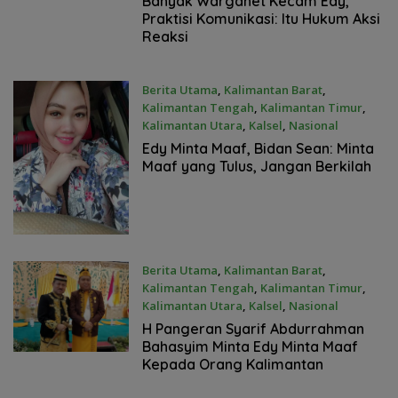
Banyak Warganet Kecam Edy,
Praktisi Komunikasi: Itu Hukum Aksi
Reaksi
Berita Utama
,
Kalimantan Barat
,
Kalimantan Tengah
,
Kalimantan Timur
,
Kalimantan Utara
,
Kalsel
,
Nasional
24 Januari 2022
Edy Minta Maaf, Bidan Sean: Minta
Maaf yang Tulus, Jangan Berkilah
Berita Utama
,
Kalimantan Barat
,
Kalimantan Tengah
,
Kalimantan Timur
,
Kalimantan Utara
,
Kalsel
,
Nasional
23 Januari 2022
H Pangeran Syarif Abdurrahman
Bahasyim Minta Edy Minta Maaf
Kepada Orang Kalimantan