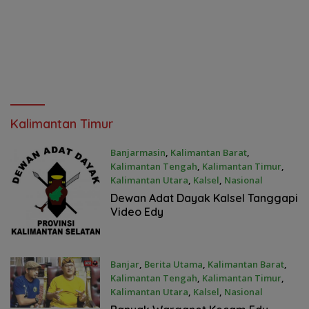
Kalimantan Timur
Banjarmasin
,
Kalimantan Barat
,
Kalimantan Tengah
,
Kalimantan Timur
,
Kalimantan Utara
,
Kalsel
,
Nasional
24 Januari 2022
Dewan Adat Dayak Kalsel Tanggapi
Video Edy
Banjar
,
Berita Utama
,
Kalimantan Barat
,
Kalimantan Tengah
,
Kalimantan Timur
,
Kalimantan Utara
,
Kalsel
,
Nasional
24 Januari 2022