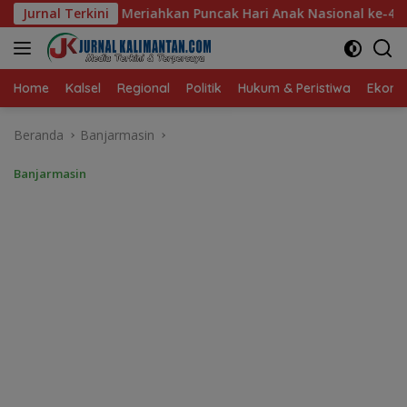
Langsung
cak Hari Anak Nasional ke-42 di Banjarmasin, Wali Kota Ajak 
Jurnal Terkini
ke
konten
Home
Kalsel
Regional
Politik
Hukum & Peristiwa
Ekonom
Beranda
Banjarmasin
Banjarmasin