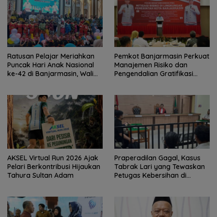
Ratusan Pelajar Meriahkan
Pemkot Banjarmasin Perkuat
Puncak Hari Anak Nasional
Manajemen Risiko dan
ke-42 di Banjarmasin, Wali
Pengendalian Gratifikasi
Kota Ajak Wujudkan
Cegah Korupsi
Generasi Emas
AKSEL Virtual Run 2026 Ajak
Praperadilan Gagal, Kasus
Pelari Berkontribusi Hijaukan
Tabrak Lari yang Tewaskan
Tahura Sultan Adam
Petugas Kebersihan di
Banjarmasin Masuk Tahap
Persidangan