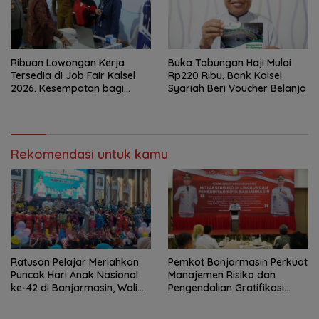
Ribuan Lowongan Kerja
Buka Tabungan Haji Mulai
Tersedia di Job Fair Kalsel
Rp220 Ribu, Bank Kalsel
2026, Kesempatan bagi
Syariah Beri Voucher Belanja
Pencari Kerja
Rekomendasi untuk kamu
Ratusan Pelajar Meriahkan
Pemkot Banjarmasin Perkuat
Puncak Hari Anak Nasional
Manajemen Risiko dan
ke-42 di Banjarmasin, Wali
Pengendalian Gratifikasi
Kota Ajak Wujudkan
Cegah Korupsi
Generasi Emas