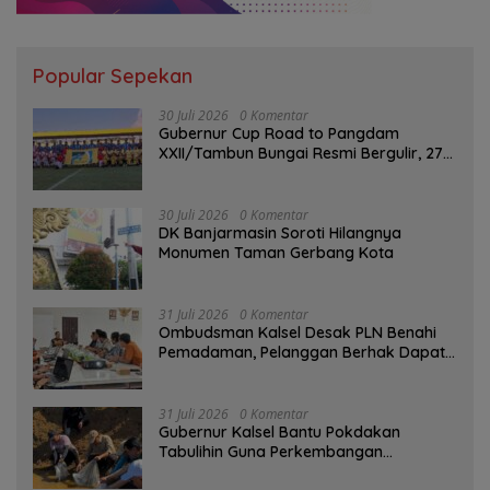
Popular Sepekan
30 Juli 2026
0 Komentar
Gubernur Cup Road to Pangdam
XXII/Tambun Bungai Resmi Bergulir, 27
Tim Kalsel-Kalteng Berebut Gelar
30 Juli 2026
0 Komentar
DK Banjarmasin Soroti Hilangnya
Monumen Taman Gerbang Kota
31 Juli 2026
0 Komentar
Ombudsman Kalsel Desak PLN Benahi
Pemadaman, Pelanggan Berhak Dapat
Kompensasi
31 Juli 2026
0 Komentar
Gubernur Kalsel Bantu Pokdakan
Tabulihin Guna Perkembangan
Kampung Papuyu