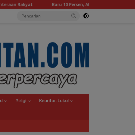
 Persen, Aktivasi IKD Banjarmasin Didorong Tuntas 90 Persen 
nd
Religi
Kearifan Lokal