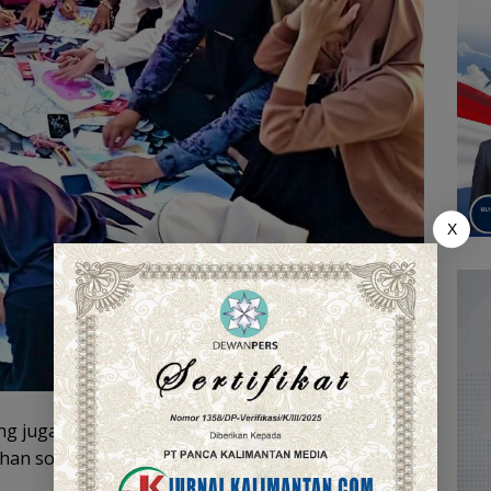
X
 juga telah disiapkan, seperti pelatihan inklusi
han soft skills bagi masyarakat.