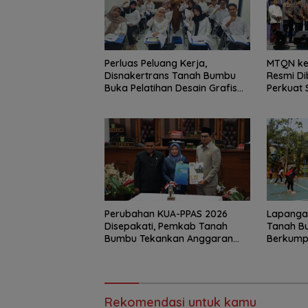
Perluas Peluang Kerja,
MTQN ke
Disnakertrans Tanah Bumbu
Resmi D
Buka Pelatihan Desain Grafis
Perkuat 
dan Barbershop
Generasi
Perubahan KUA-PPAS 2026
Lapangan
Disepakati, Pemkab Tanah
Tanah B
Bumbu Tekankan Anggaran
Berkump
Berbasis Kinerja
Retno
Rekomendasi untuk kamu