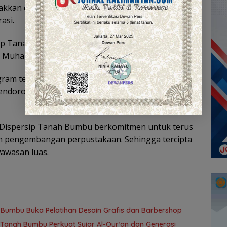
akkan di berbagai sekolah guna meningkatkan
asi.
rsip Tanah Bumbu berharap dapat menciptakan
jar Muhammad Saleh.
ram tersebut dilaksanakan guna membangun
mendorong pengelolaan perpustakaan yang lebih
, Dispersip Tanah Bumbu berkomitmen untuk terus
 pengembangan perpustakaan. Sehingga tercipta
awasan luas.
h Bumbu Buka Pelatihan Desain Grafis dan Barbershop
anah Bumbu Perkuat Syiar Al-Qur’an dan Generasi