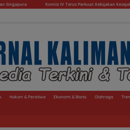
 Terus Perkuat Kebijakan Kesejahteraan Rakyat
Baru 10
k
Hukum & Peristiwa
Ekonomi & Bisnis
Olahraga
Tre