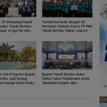
-23 Simpang Empat
Tampil Kompak dengan 10
ibuka, Tanah Bumbu
Personel, Paduan Suara TP PKK
Syiar Al-Qur’an dan
Tanah Bumbu Sabet Juara II
 Qurani
 Voli Program Bupati
Bupati Tanah Bumbu Buka
umbu Jadi Ruang
Diklat Calon Paskibraka 2026,
ul Warga Desa Madu
Tekankan Disiplin dan
Integritas