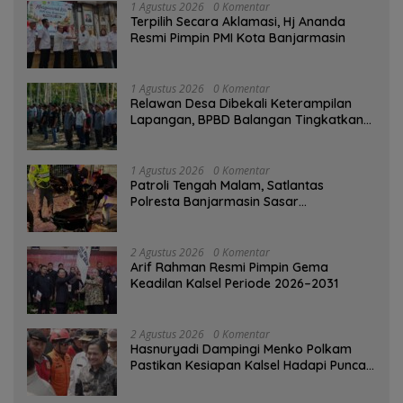
1 Agustus 2026
0 Komentar
‎Terpilih Secara Aklamasi, Hj Ananda
Resmi Pimpin PMI Kota Banjarmasin
1 Agustus 2026
0 Komentar
Relawan Desa Dibekali Keterampilan
Lapangan, BPBD Balangan Tingkatkan
Kesiapsiagaan Bencana
1 Agustus 2026
0 Komentar
Patroli Tengah Malam, Satlantas
Polresta Banjarmasin Sasar
Pelanggaran dan Balap Liar
2 Agustus 2026
0 Komentar
Arif Rahman Resmi Pimpin Gema
Keadilan Kalsel Periode 2026–2031
2 Agustus 2026
0 Komentar
Hasnuryadi Dampingi Menko Polkam
Pastikan Kesiapan Kalsel Hadapi Puncak
Musim Kemarau