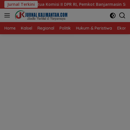
Langsung
I DPR RI, Pemkot Banjarmasin Suguhkan Cita Rasa Khas Banjar
Jurnal Terkini
ke
konten
Home
Kalsel
Regional
Politik
Hukum & Peristiwa
Ekonom