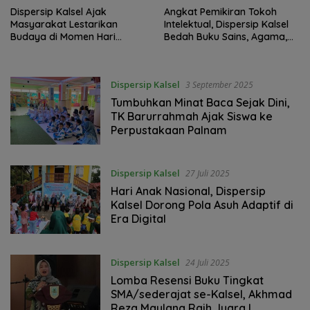
Dispersip Kalsel Ajak
Angkat Pemikiran Tokoh
Masyarakat Lestarikan
Intelektual, Dispersip Kalsel
Budaya di Momen Hari
Bedah Buku Sains, Agama,
Kebudayaan Nasional 2025
dan Kebijakan Publik
Dispersip Kalsel
3 September 2025
Tumbuhkan Minat Baca Sejak Dini,
TK Barurrahmah Ajak Siswa ke
Perpustakaan Palnam
Dispersip Kalsel
27 Juli 2025
Hari Anak Nasional, Dispersip
Kalsel Dorong Pola Asuh Adaptif di
Era Digital
Dispersip Kalsel
24 Juli 2025
Lomba Resensi Buku Tingkat
SMA/sederajat se-Kalsel, Akhmad
Reza Maulana Raih Juara I