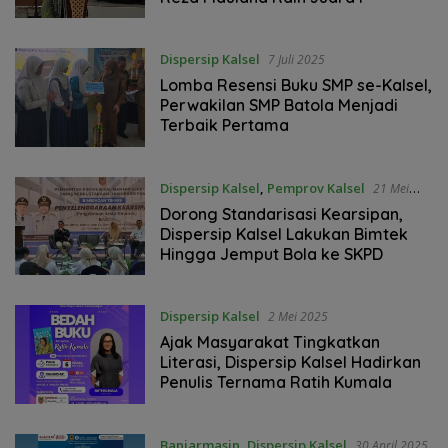
Dispersip Kalsel
7 Juli 2025
Lomba Resensi Buku SMP se-Kalsel,
Perwakilan SMP Batola Menjadi
Terbaik Pertama
Dispersip Kalsel
,
Pemprov Kalsel
21 Mei
2025
Dorong Standarisasi Kearsipan,
Dispersip Kalsel Lakukan Bimtek
Hingga Jemput Bola ke SKPD
Dispersip Kalsel
2 Mei 2025
Ajak Masyarakat Tingkatkan
Literasi, Dispersip Kalsel Hadirkan
Penulis Ternama Ratih Kumala
Banjarmasin
,
Dispersip Kalsel
30 April 2025