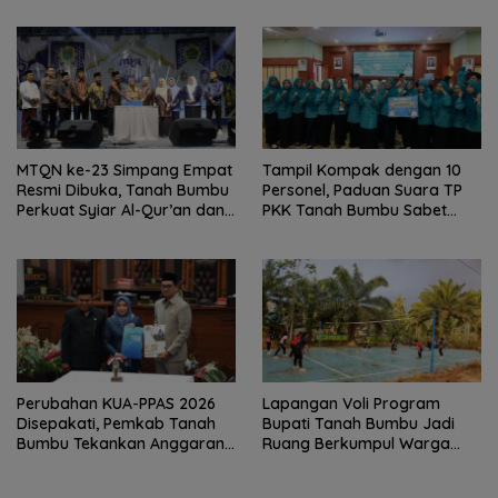
MTQN ke-23 Simpang Empat
Tampil Kompak dengan 10
Resmi Dibuka, Tanah Bumbu
Personel, Paduan Suara TP
Perkuat Syiar Al-Qur’an dan
PKK Tanah Bumbu Sabet
Generasi Qurani
Juara II
Perubahan KUA-PPAS 2026
Lapangan Voli Program
Disepakati, Pemkab Tanah
Bupati Tanah Bumbu Jadi
Bumbu Tekankan Anggaran
Ruang Berkumpul Warga
Berbasis Kinerja
Desa Madu Retno