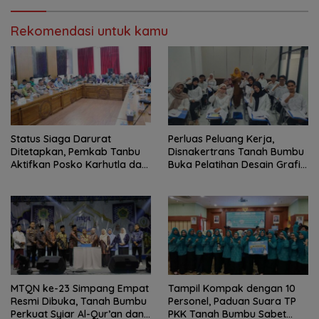
Rekomendasi untuk kamu
Status Siaga Darurat
Perluas Peluang Kerja,
Ditetapkan, Pemkab Tanbu
Disnakertrans Tanah Bumbu
Aktifkan Posko Karhutla dan
Buka Pelatihan Desain Grafis
Kekeringan
dan Barbershop
MTQN ke-23 Simpang Empat
Tampil Kompak dengan 10
Resmi Dibuka, Tanah Bumbu
Personel, Paduan Suara TP
Perkuat Syiar Al-Qur’an dan
PKK Tanah Bumbu Sabet