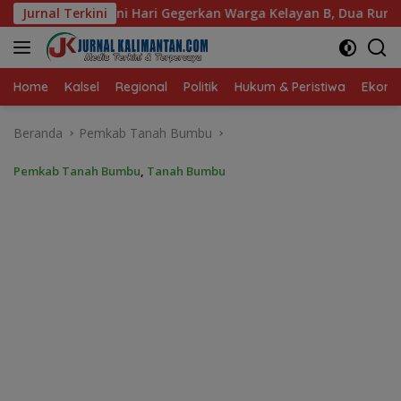
Langsung
kan Warga Kelayan B, Dua Rumah dan Bedakan Terbakar
Jurnal Terkini
ke
konten
Home
Kalsel
Regional
Politik
Hukum & Peristiwa
Ekonom
Beranda
Pemkab Tanah Bumbu
Pemkab Tanah Bumbu
,
Tanah Bumbu