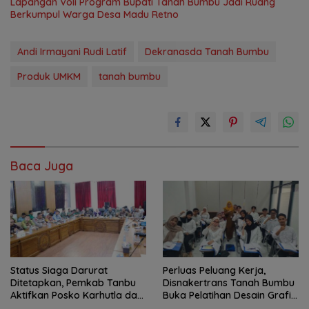
Lapangan Voli Program Bupati Tanah Bumbu Jadi Ruang
Berkumpul Warga Desa Madu Retno
Andi Irmayani Rudi Latif
Dekranasda Tanah Bumbu
Produk UMKM
tanah bumbu
Baca Juga
Status Siaga Darurat
Perluas Peluang Kerja,
Ditetapkan, Pemkab Tanbu
Disnakertrans Tanah Bumbu
Aktifkan Posko Karhutla dan
Buka Pelatihan Desain Grafis
Kekeringan
dan Barbershop