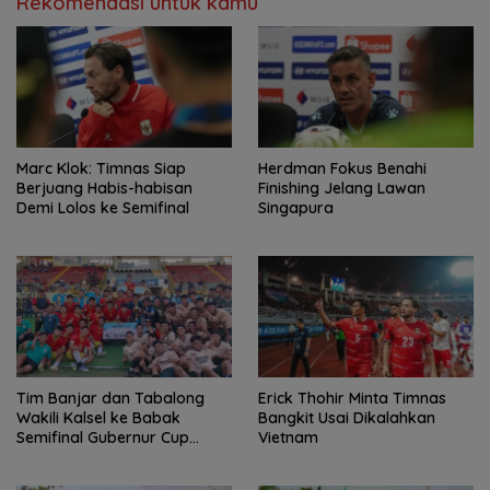
Rekomendasi untuk kamu
Marc Klok: Timnas Siap
Herdman Fokus Benahi
Berjuang Habis-habisan
Finishing Jelang Lawan
Demi Lolos ke Semifinal
Singapura
Tim Banjar dan Tabalong
Erick Thohir Minta Timnas
Wakili Kalsel ke Babak
Bangkit Usai Dikalahkan
Semifinal Gubernur Cup
Vietnam
Road to Pangdam
XXII/Tambun Bungai