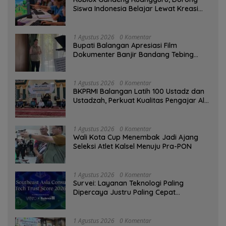
Siswa Indonesia Belajar Lewat Kreasi
Digital
1 Agustus 2026
0 Komentar
Bupati Balangan Apresiasi Film
Dokumenter Banjir Bandang Tebing
Tinggi sebagai Media Edukasi
1 Agustus 2026
0 Komentar
BKPRMI Balangan Latih 100 Ustadz dan
Ustadzah, Perkuat Kualitas Pengajar Al-
Qur’an
1 Agustus 2026
0 Komentar
Wali Kota Cup Menembak Jadi Ajang
Seleksi Atlet Kalsel Menuju Pra-PON
1 Agustus 2026
0 Komentar
Survei: Layanan Teknologi Paling
Dipercaya Justru Paling Cepat
Ditinggalkan Saat Bermasalah
1 Agustus 2026
0 Komentar