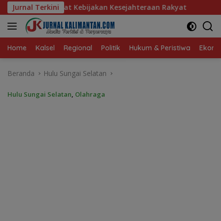
Langsung
akan Kesejahteraan Rakyat
Jurnal Terkini
Baru 10 Persen, Aktivasi IK
ke
konten
Home
Kalsel
Regional
Politik
Hukum & Peristiwa
Ekonom
Beranda
Hulu Sungai Selatan
Hulu Sungai Selatan
,
Olahraga