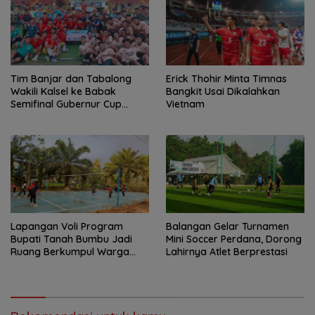
Tim Banjar dan Tabalong
Erick Thohir Minta Timnas
Wakili Kalsel ke Babak
Bangkit Usai Dikalahkan
Semifinal Gubernur Cup
Vietnam
Road to Pangdam
XXII/Tambun Bungai
Lapangan Voli Program
Balangan Gelar Turnamen
Bupati Tanah Bumbu Jadi
Mini Soccer Perdana, Dorong
Ruang Berkumpul Warga
Lahirnya Atlet Berprestasi
Desa Madu Retno