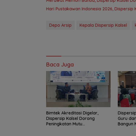
Merawat Memori Banua, Dispersip Kalsel D
Hari Pustakawan Indonesia 2026, Dispersip K
Depo Arsip
Kepala Dispersip Kalsel
Baca Juga
Bimtek Akreditasi Digelar,
Dispersi
Dispersip Kalsel Dorong
Guru dan
Peningkatan Mutu
Bangun 
Perpustakaan Sekolah
Informas