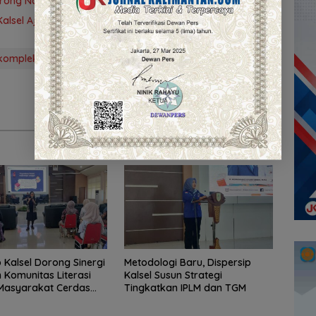
orong Naskah Kuno Diakui Secara Nasional
alsel Ajak Perkuat Budaya Literasi
kompleks perkantoran Pemprov Kalsel
Sri Mawarni
p Kalsel Dorong Sinergi
Metodologi Baru, Dispersip
 Komunitas Literasi
Kalsel Susun Strategi
Masyarakat Cerdas
Tingkatkan IPLM dan TGM
i