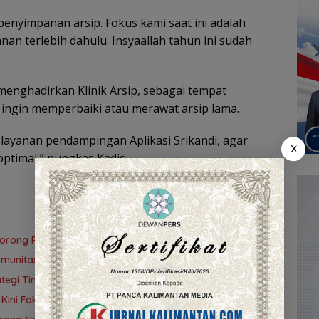
enyimpanan arsip. Fokus kami saat ini adalah
n terlebih dahulu. Insyaallah tahun ini sudah
menghadirkan Klinik Arsip, sebagai tempat
ingin memperbaiki atau merawat arsip lama.
 layanan pendampingan Aplikasi Srikandi, agar
X
 optimal,” pungkas Kadis.
l Dorong Peningkatan Mutu Perpustakaan Sekolah
omunitas Literasi Bangun Masyarakat Cerdas Informasi
rategi Tingkatkan IPLM dan TGM
, Kini Fokus Benahi Perpustakaan Sekolah