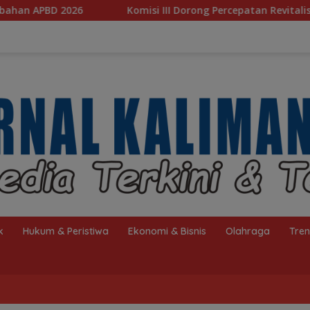
Komisi III Dorong Percepatan Revitalisasi Banjarbakula dan Pen
k
Hukum & Peristiwa
Ekonomi & Bisnis
Olahraga
Tre