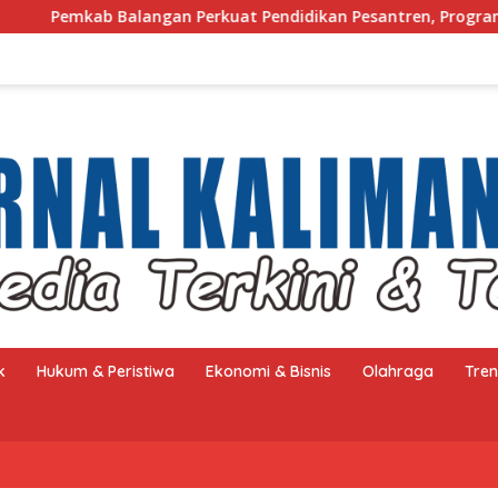
kuat Pendidikan Pesantren, Program Beasiswa Santri Sudah Ja
k
Hukum & Peristiwa
Ekonomi & Bisnis
Olahraga
Tre