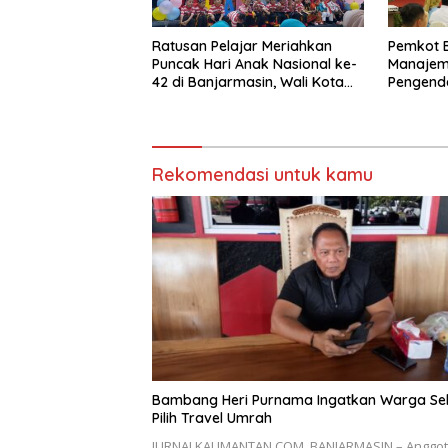
Ratusan Pelajar Meriahkan
Pemkot 
Puncak Hari Anak Nasional ke-
Manajem
42 di Banjarmasin, Wali Kota
Pengenda
Ajak Wujudkan Generasi Emas
Korupsi
Rekomendasi untuk kamu
Bambang Heri Purnama Ingatkan Warga Sel
Pilih Travel Umrah
JURNALKALIMANTAN.COM, BANJARMASIN – Anggo