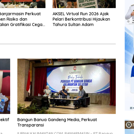
Banjarmasin Perkuat
AKSEL Virtual Run 2026 Ajak
en Risiko dan
Pelari Berkontribusi Hijaukan
lian Gratifikasi Cegah
Tahura Sultan Adam
ektif
Bangun Banua Gandeng Media, Perkuat
Transparansi
ta
JURNALKALIMANTAN.COM, BANJARMASIN – PT Bangun