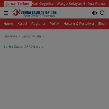
Langsung
n Warga Kelayan B, Dua Rumah dan Bedakan Terbakar
Jurnal Terkini
P
ke
konten
Home
Kalsel
Regional
Politik
Hukum & Peristiwa
Ekonom
Beranda
Barito Kuala
Barito Kuala
,
DPRD Batola