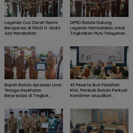
Layanan Cuci Darah Resmi
DPRD Batola Dukung
Beroperasi di RSUD H. Abdul
Layanan Hemodialisis untuk
Aziz Marabahan
Tingkatkan Mutu Pelayanan
Kesehatan
Bupati Batola Apresiasi Lima
45 Peserta Ikuti Pelatihan
Tenaga Kesehatan
KHA, Pemkab Batola Perkuat
Berprestasi di Tingkat
Komitmen Wujudkan
Provinsi
Kabupaten Layak Anak