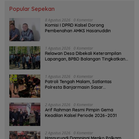
Popular Sepekan
8 Agustus 2026
0 Komentar
Komisi I DPRD Kalsel Dorong
Pembenahan AMKS Hasanuddin
1 Agustus 2026
0 Komentar
Relawan Desa Dibekali Keterampilan
Lapangan, BPBD Balangan Tingkatkan
Kesiapsiagaan Bencana
1 Agustus 2026
0 Komentar
Patroli Tengah Malam, Satlantas
Polresta Banjarmasin Sasar
Pelanggaran dan Balap Liar
2 Agustus 2026
0 Komentar
Arif Rahman Resmi Pimpin Gema
Keadilan Kalsel Periode 2026–2031
2 Agustus 2026
0 Komentar
Hasnuryadi Dampingi Menko Polkam