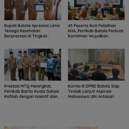
Bupati Batola Apresiasi Lima
45 Peserta Ikuti Pelatihan
Tenaga Kesehatan
KHA, Pemkab Batola Perkuat
Berprestasi di Tingkat
Komitmen Wujudkan
Provinsi
Kabupaten Layak Anak
Prestasi MTQ Meningkat,
Komisi III DPRD Batola Siap
Pemkab Barito Kuala Ganjar
Tindak Lanjuti Aspirasi
Kafilah dengan Insentif dan
Mahasiswa UIN Antasari
Bonus Umrah