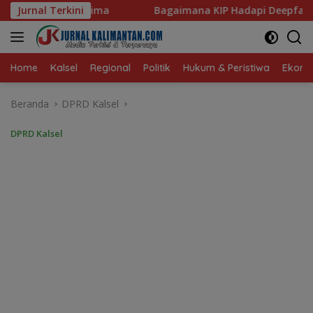
Langsung
Bagaimana KIP Hadapi Deepfake dan Hoaks?
Jurnal Terkini
Dari Ru
ke
konten
Home
Kalsel
Regional
Politik
Hukum & Peristiwa
Ekonom
Beranda
DPRD Kalsel
DPRD Kalsel