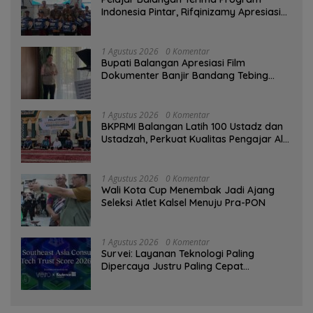
Indonesia Pintar, Rifqinizamy Apresiasi
Komitmen Pemkab
1 Agustus 2026
0 Komentar
Bupati Balangan Apresiasi Film
Dokumenter Banjir Bandang Tebing
Tinggi sebagai Media Edukasi
1 Agustus 2026
0 Komentar
BKPRMI Balangan Latih 100 Ustadz dan
Ustadzah, Perkuat Kualitas Pengajar Al-
Qur’an
1 Agustus 2026
0 Komentar
Wali Kota Cup Menembak Jadi Ajang
Seleksi Atlet Kalsel Menuju Pra-PON
1 Agustus 2026
0 Komentar
Survei: Layanan Teknologi Paling
Dipercaya Justru Paling Cepat
Ditinggalkan Saat Bermasalah