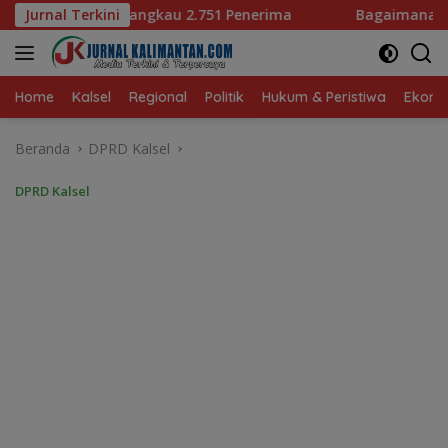
Langsung
1 Penerima
Jurnal Terkini
Bagaimana KIP Hadapi Deepfake dan Hoaks
ke
konten
Home
Kalsel
Regional
Politik
Hukum & Peristiwa
Ekonom
Beranda
DPRD Kalsel
DPRD Kalsel