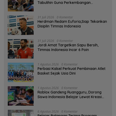
Tabulihin Guna Perkembangan
Kampung Papuyu
31 Juli 2026
0 Komentar
Herdman Redam Euforia,Siap Tekankan
Disiplin Timnas Indonesia
31 Juli 2026
0 Komentar
Jordi Amat Targetkan Sapu Bersih,
Timnas Indonesia Incar 6 Poin
1 Agustus 2026
0 Komentar
Perbasi Kalsel Perkuat Pembinaan Atlet
Basket Sejak Usia Dini
1 Agustus 2026
0 Komentar
Roblox Gandeng Ruangguru, Dorong
Siswa Indonesia Belajar Lewat Kreasi
Digital
6 Agustus 2026
0 Komentar
Pelajar Balangan Terima Program