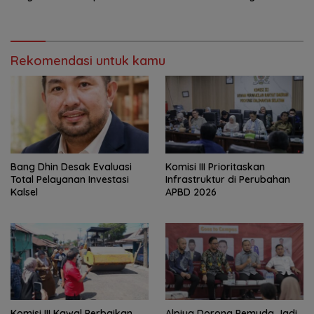
Rekomendasi untuk kamu
‎Bang Dhin Desak Evaluasi
‎Komisi III Prioritaskan
Total Pelayanan Investasi
Infrastruktur di Perubahan
Kalsel
APBD 2026
Komisi III Kawal Perbaikan
‎Alpiya Dorong Pemuda Jadi