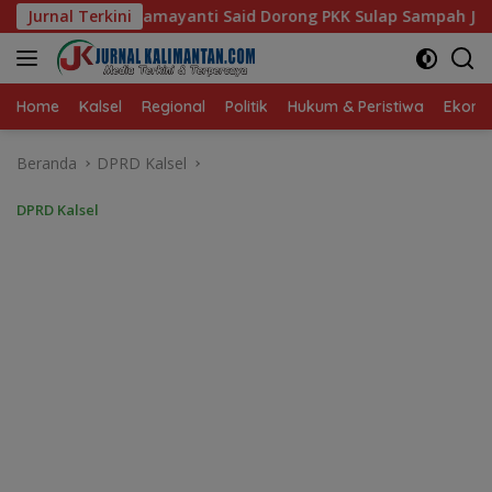
Langsung
 Dorong PKK Sulap Sampah Jadi Sumber Penghasilan
Jurnal Terkini
A
ke
konten
Home
Kalsel
Regional
Politik
Hukum & Peristiwa
Ekonom
Beranda
DPRD Kalsel
DPRD Kalsel