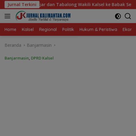
Langsung
ong Wakili Kalsel ke Babak Semifinal Gubernur Cup Road to Pa
Jurnal Terkini
ke
konten
Home
Kalsel
Regional
Politik
Hukum & Peristiwa
Ekonom
Beranda
Banjarmasin
Banjarmasin
,
DPRD Kalsel