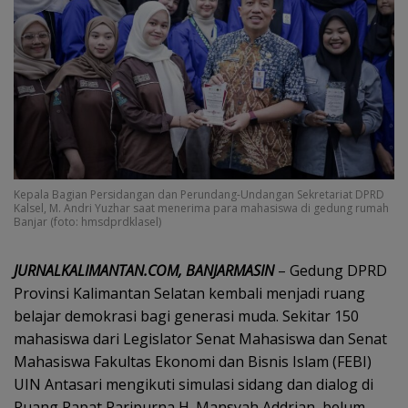
Kepala Bagian Persidangan dan Perundang-Undangan Sekretariat DPRD
Kalsel, M. Andri Yuzhar saat menerima para mahasiswa di gedung rumah
Banjar (foto: hmsdprdklasel)
‎JURNALKALIMANTAN.COM, BANJARMASIN
– Gedung DPRD
Provinsi Kalimantan Selatan kembali menjadi ruang
belajar demokrasi bagi generasi muda. Sekitar 150
mahasiswa dari Legislator Senat Mahasiswa dan Senat
Mahasiswa Fakultas Ekonomi dan Bisnis Islam (FEBI)
UIN Antasari mengikuti simulasi sidang dan dialog di
Ruang Rapat Paripurna H. Mansyah Addrian, belum