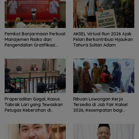
Pemkot Banjarmasin Perkuat
AKSEL Virtual Run 2026 Ajak
Manajemen Risiko dan
Pelari Berkontribusi Hijaukan
Pengendalian Gratifikasi
Tahura Sultan Adam
Cegah Korupsi
Praperadilan Gagal, Kasus
Ribuan Lowongan Kerja
Tabrak Lari yang Tewaskan
Tersedia di Job Fair Kalsel
Petugas Kebersihan di
2026, Kesempatan bagi
Banjarmasin Masuk Tahap
Pencari Kerja
Persidangan