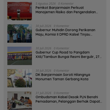
5 Agustus 2026
0 Komentar
Pemkot Banjarmasin Perkuat
Manajemen Risiko dan Pengendalian
Gratifikasi Cegah Korupsi
30 Juli 2026
0 Komentar
Gubernur Muhidin Dorong Perikanan
Maju, Komisi II DPRD Kalsel Tinjau
Kampung Gabus Haruan dan Gencarkan
GEMARIKAN
30 Juli 2026
0 Komentar
Gubernur Cup Road to Pangdam
XXII/Tambun Bungai Resmi Bergulir, 27
Tim Kalsel-Kalteng Berebut Gelar
30 Juli 2026
0 Komentar
DK Banjarmasin Soroti Hilangnya
Monumen Taman Gerbang Kota
31 Juli 2026
0 Komentar
Ombudsman Kalsel Desak PLN Benahi
Pemadaman, Pelanggan Berhak Dapat
Kompensasi