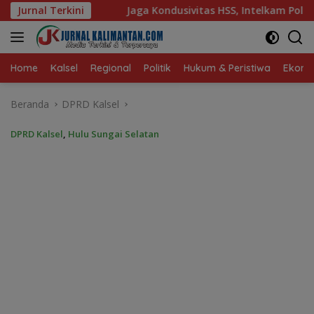
Langsung
a Kondusivitas HSS, Intelkam Polda Kalsel Dorong Persatuan d
Jurnal Terkini
ke
konten
Home
Kalsel
Regional
Politik
Hukum & Peristiwa
Ekonom
Beranda
DPRD Kalsel
DPRD Kalsel
,
Hulu Sungai Selatan