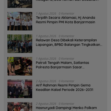
Terbakar
1 Agustus 2026
0 Komentar
‎Terpilih Secara Aklamasi, Hj Ananda
Resmi Pimpin PMI Kota Banjarmasin
1 Agustus 2026
0 Komentar
Relawan Desa Dibekali Keterampilan
Lapangan, BPBD Balangan Tingkatkan
Kesiapsiagaan Bencana
1 Agustus 2026
0 Komentar
Patroli Tengah Malam, Satlantas
Polresta Banjarmasin Sasar
Pelanggaran dan Balap Liar
2 Agustus 2026
0 Komentar
Arif Rahman Resmi Pimpin Gema
Keadilan Kalsel Periode 2026–2031
2 Agustus 2026
0 Komentar
Hasnuryadi Dampingi Menko Polkam