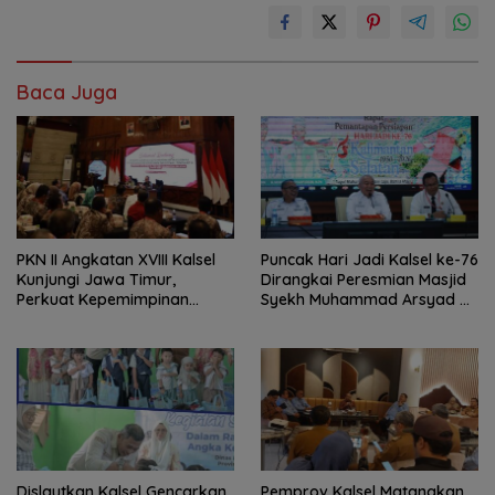
Baca Juga
PKN II Angkatan XVIII Kalsel
Puncak Hari Jadi Kalsel ke-76
Kunjungi Jawa Timur,
Dirangkai Peresmian Masjid
Perkuat Kepemimpinan
Syekh Muhammad Arsyad Al
Adaptif
Banjari
Dislautkan Kalsel Gencarkan
Pemprov Kalsel Matangkan