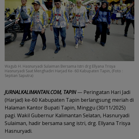
Wagub H. Hasnuryadi Sulaiman Bersama Istri drg Ellyana Trisya
Hasnuryadi Saat Menghadiri Harjad Ke- 60 Kabupaten Tapin, (Foto :
Septian Saputra)
JURNALKALIMANTAN.COM, TAPIN
— Peringatan Hari Jadi
(Harjad) ke-60 Kabupaten Tapin berlangsung meriah di
Halaman Kantor Bupati Tapin, Minggu (30/11/2025)
pagi. Wakil Gubernur Kalimantan Selatan, Hasnuryadi
Sulaiman, hadir bersama sang istri, drg. Ellyana Trisya
Hasnuryadi.