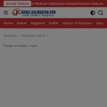
Langsung
 Kebijakan Kesejahteraan Rakyat
Jurnal Terkini
Baru 10 Persen, Aktiv
ke
konten
Home
Kalsel
Regional
Politik
Hukum & Peristiwa
Ekonom
Beranda
Pemprov Kalsel
Pemprov Kalsel
,
Tapin