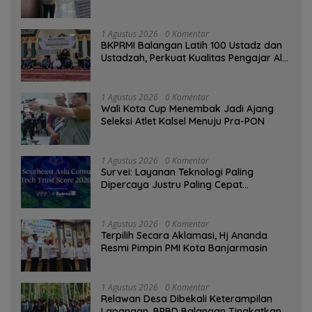
Tinggi sebagai Media Edukasi
1 Agustus 2026
0 Komentar
BKPRMI Balangan Latih 100 Ustadz dan
Ustadzah, Perkuat Kualitas Pengajar Al-
Qur’an
1 Agustus 2026
0 Komentar
Wali Kota Cup Menembak Jadi Ajang
Seleksi Atlet Kalsel Menuju Pra-PON
1 Agustus 2026
0 Komentar
Survei: Layanan Teknologi Paling
Dipercaya Justru Paling Cepat
Ditinggalkan Saat Bermasalah
1 Agustus 2026
0 Komentar
‎Terpilih Secara Aklamasi, Hj Ananda
Resmi Pimpin PMI Kota Banjarmasin
1 Agustus 2026
0 Komentar
Relawan Desa Dibekali Keterampilan
Lapangan, BPBD Balangan Tingkatkan