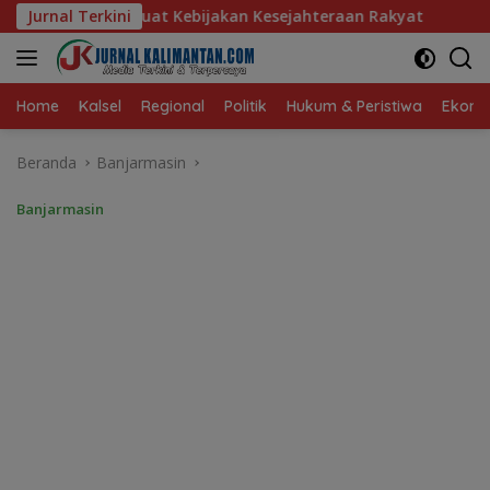
Langsung
ijakan Kesejahteraan Rakyat
Jurnal Terkini
Baru 10 Persen, Aktivasi 
ke
konten
Home
Kalsel
Regional
Politik
Hukum & Peristiwa
Ekonom
Beranda
Banjarmasin
Banjarmasin