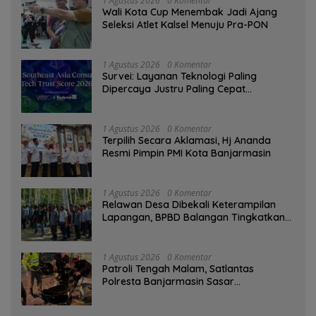
1 Agustus 2026
0 Komentar
Wali Kota Cup Menembak Jadi Ajang
Seleksi Atlet Kalsel Menuju Pra-PON
1 Agustus 2026
0 Komentar
Survei: Layanan Teknologi Paling
Dipercaya Justru Paling Cepat
Ditinggalkan Saat Bermasalah
1 Agustus 2026
0 Komentar
‎Terpilih Secara Aklamasi, Hj Ananda
Resmi Pimpin PMI Kota Banjarmasin
1 Agustus 2026
0 Komentar
Relawan Desa Dibekali Keterampilan
Lapangan, BPBD Balangan Tingkatkan
Kesiapsiagaan Bencana
1 Agustus 2026
0 Komentar
Patroli Tengah Malam, Satlantas
Polresta Banjarmasin Sasar
Pelanggaran dan Balap Liar