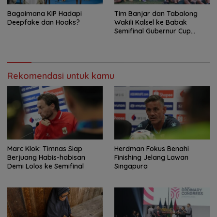
Bagaimana KIP Hadapi
Tim Banjar dan Tabalong
Deepfake dan Hoaks?
Wakili Kalsel ke Babak
Semifinal Gubernur Cup
Road to Pangdam
XXII/Tambun Bungai
Rekomendasi untuk kamu
Marc Klok: Timnas Siap
Herdman Fokus Benahi
Berjuang Habis-habisan
Finishing Jelang Lawan
Demi Lolos ke Semifinal
Singapura