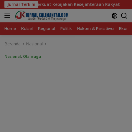
Langsung
ebijakan Kesejahteraan Rakyat
Jurnal Terkini
Baru 10 Persen, Aktivas
ke
konten
Home
Kalsel
Regional
Politik
Hukum & Peristiwa
Ekonom
Beranda
Nasional
Nasional
,
Olahraga