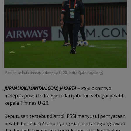
Mantan pelatih timnas Indonesia U-20, Indra Sjafri (pssi.org)
JURNALKALIMANTAN.COM, JAKARTA –
PSSI akhirnya
melepas posisi Indra Sjafri dari jabatan sebagai pelatih
kepala Timnas U-20.
Keputusan tersebut diambil PSSI menyusul pernyataan
pelatih berusia 62 tahun yang siap bertanggung jawab
dan bersedia menerima konsekuensi usai kegagalan