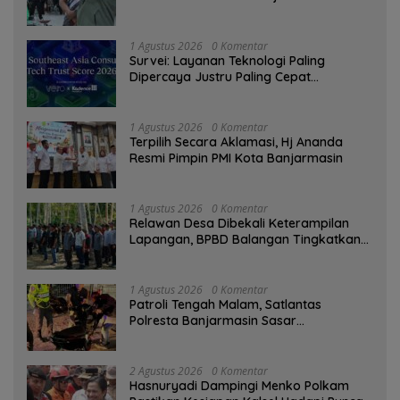
1 Agustus 2026
0 Komentar
Survei: Layanan Teknologi Paling
Dipercaya Justru Paling Cepat
Ditinggalkan Saat Bermasalah
1 Agustus 2026
0 Komentar
‎Terpilih Secara Aklamasi, Hj Ananda
Resmi Pimpin PMI Kota Banjarmasin
1 Agustus 2026
0 Komentar
Relawan Desa Dibekali Keterampilan
Lapangan, BPBD Balangan Tingkatkan
Kesiapsiagaan Bencana
1 Agustus 2026
0 Komentar
Patroli Tengah Malam, Satlantas
Polresta Banjarmasin Sasar
Pelanggaran dan Balap Liar
2 Agustus 2026
0 Komentar
Hasnuryadi Dampingi Menko Polkam